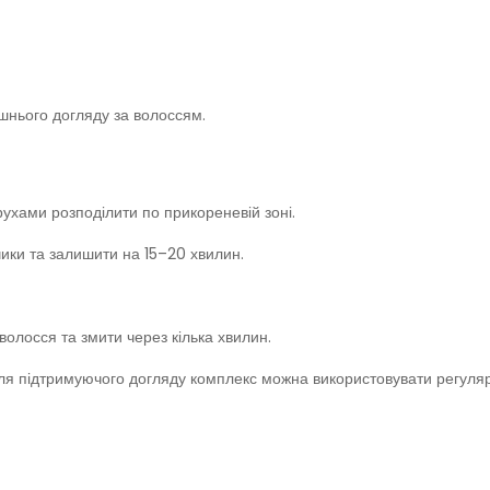
шнього догляду за волоссям.
рухами розподілити по прикореневій зоні.
нчики та залишити на 15–20 хвилин.
олосся та змити через кілька хвилин.
Для підтримуючого догляду комплекс можна використовувати регуля