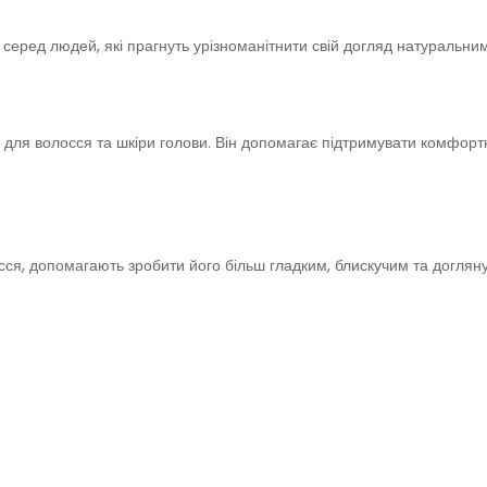
серед людей, які прагнуть урізноманітнити свій догляд натуральн
х для волосся та шкіри голови. Він допомагає підтримувати комфо
сся, допомагають зробити його більш гладким, блискучим та доглян