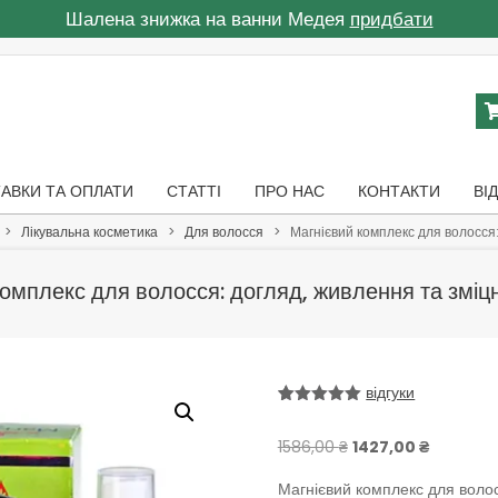
Шалена знижка на ванни Медея
придбати
АВКИ ТА ОПЛАТИ
СТАТТІ
ПРО НАС
КОНТАКТИ
ВІ
>
Лікувальна косметика
>
Для волосся
>
Магнієвий комплекс для волосся:
омплекс для волосся: догляд, живлення та зміц
відгуки
Рейтинг
2
5.00
з 5 на
Оригінальна
Поточна
1586,00
₴
1427,00
₴
основі
опитування
ціна:
ціна:
покупців
Магнієвий комплекс для волосс