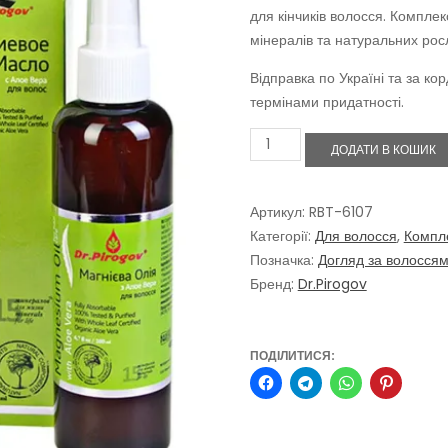
1586,00 ₴.
1427,00 ₴
для кінчиків волосся. Комплек
мінералів та натуральних рос
Відправка по Україні та за ко
термінами придатності.
Магнієвий
ДОДАТИ В КОШИК
комплекс
для
волосся:
догляд,
Артикул:
RBT-6107
живлення
Категорії:
Для волосся
,
Компле
та
Позначка:
Догляд за волосся
зміцнення.
Бренд:
Dr.Pirogov
Набір
кількість
ПОДІЛИТИСЯ: