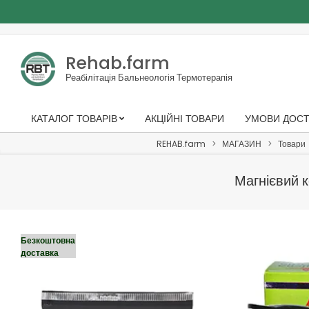
Skip
to
Rehab.farm
content
Реабілітація Бальнеологія Термотерапія
КАТАЛОГ ТОВАРІВ
АКЦІЙНІ ТОВАРИ
УМОВИ ДОСТ
Primary
Navigation
REHAB.farm
>
МАГАЗИН
>
Товари
Menu
Магнієвий к
Безкоштовна
доставка