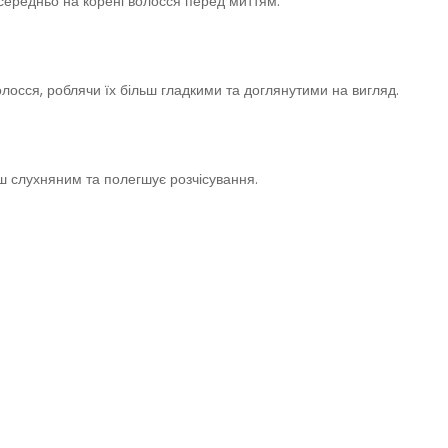
середньо на корені волосся перед миттям.
осся, роблячи їх більш гладкими та доглянутими на вигляд.
ш слухняним та полегшує розчісування.