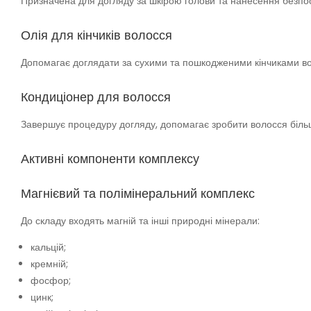
Призначена для догляду за шкірою голови та нанесення безпо
Олія для кінчиків волосся
Допомагає доглядати за сухими та пошкодженими кінчиками вол
Кондиціонер для волосся
Завершує процедуру догляду, допомагає зробити волосся біль
Активні компоненти комплексу
Магнієвий та полімінеральний комплекс
До складу входять магній та інші природні мінерали:
кальцій;
кремній;
фосфор;
цинк;