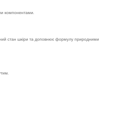
ими компонентами.
ртний стан шкіри та доповнює формулу природними
утим.