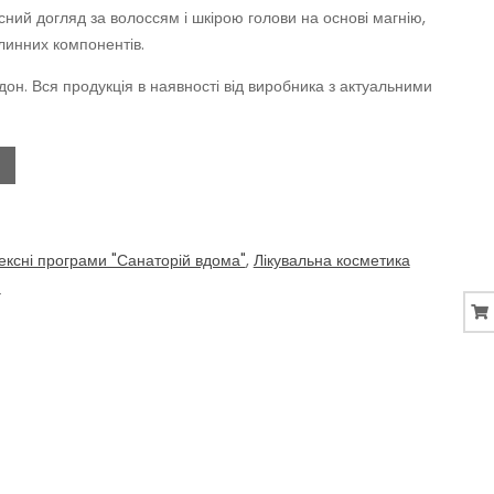
.
сний догляд за волоссям і шкірою голови на основі магнію,
линних компонентів.
рдон. Вся продукція в наявності від виробника з актуальними
ксні програми "Санаторій вдома"
,
Лікувальна косметика
м