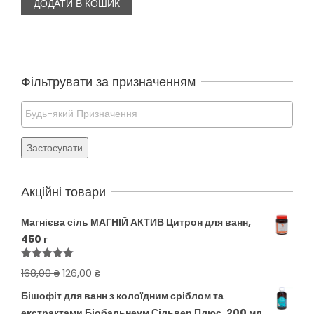
ДОДАТИ В КОШИК
547,00 ₴.
410,25 ₴.
Фільтрувати за призначенням
Застосувати
Акційні товари
Магнієва сіль МАГНІЙ АКТИВ Цитрон для ванн,
450 г
Оцінено в
Оригінальна
Поточна
168,00
₴
126,00
₴
5.00
з 5
ціна:
ціна:
Бішофіт для ванн з колоїдним сріблом та
168,00 ₴.
126,00 ₴.
екстрактами Біобальнеум Сільвер Плюс, 200 мл