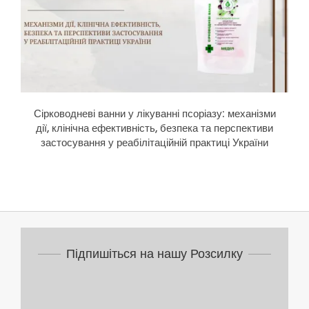
 лікуванні псоріазу: механізми
Магнієва олія для волосся: мі
вність, безпека та перспективи
випадіння, ламкості та подр
ілітаційній практиці України
Підпишіться на нашу Розсилку