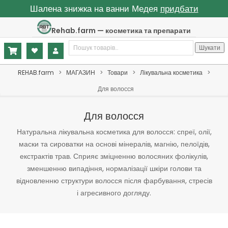
Шалена знижка на ванни Медея
придбати
Skip
Rehab.farm — косметика та препарати
to
Шукати:
content
Шукати
Primary
REHAB.farm
>
МАГАЗИН
>
Товари
>
Лікувальна косметика
>
Navigation
Для волосся
Menu
Для волосся
Натуральна лікувальна косметика для волосся: спреї, олії,
маски та сироватки на основі мінералів, магнію, пелоїдів,
екстрактів трав. Сприяє зміцненню волосяних фолікулів,
зменшенню випадіння, нормалізації шкіри голови та
відновленню структури волосся після фарбування, стресів
і агресивного догляду.