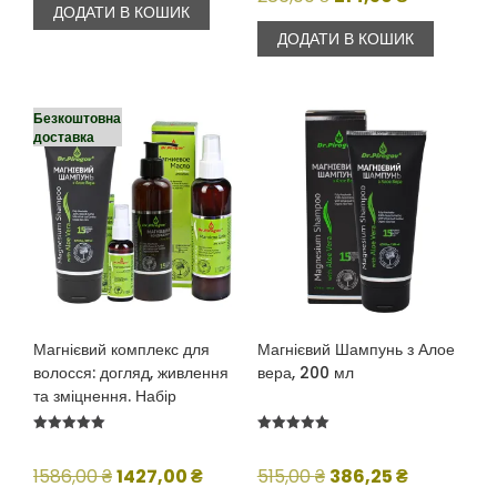
ДОДАТИ В КОШИК
288,00 ₴.
216,00 ₴.
ціна:
ціна:
ДОДАТИ В КОШИК
286,00 ₴.
214,50 ₴.
Безкоштовна
доставка
Магнієвий комплекс для
Магнієвий Шампунь з Алое
волосся: догляд, живлення
вера, 200 мл
та зміцнення. Набір
Оцінено в
Оцінено в
5.00
5.00
з 5
з 5
Оригінальна
Поточна
Оригінальна
Поточна
1586,00
₴
1427,00
₴
515,00
₴
386,25
₴