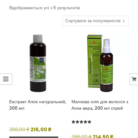
Відсортовано
Відображаються усі з 6 результатів
за
популярністю
Екстракт Алое натуральний,
Магнієва олія для волосся з
200 мл
Алое вера, 200 мл спрей
Оцінено в
Оригінальна
Поточна
288,00
₴
216,00
₴
5.00
з 5
ціна:
ціна:
Оригінальна
Поточна
286,00
₴
214,50
₴