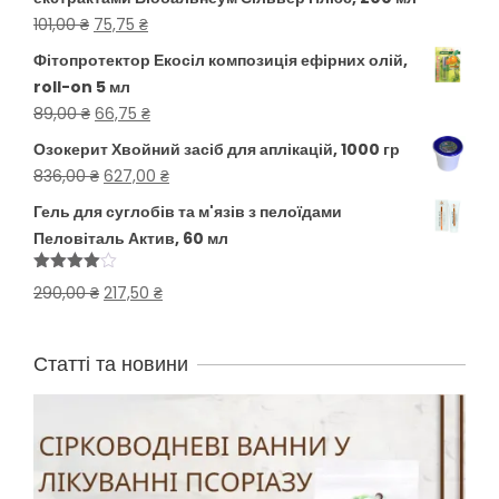
Оригінальна
Поточна
101,00
₴
75,75
₴
ціна:
ціна:
Фітопротектор Екосіл композиція ефірних олій,
101,00 ₴.
75,75 ₴.
roll-on 5 мл
Оригінальна
Поточна
89,00
₴
66,75
₴
ціна:
ціна:
Озокерит Хвойний засіб для аплікацій, 1000 гр
89,00 ₴.
66,75 ₴.
Оригінальна
Поточна
836,00
₴
627,00
₴
ціна:
ціна:
Гель для суглобів та м'язів з пелоїдами
836,00 ₴.
627,00 ₴.
Пеловіталь Актив, 60 мл
Оцінено
Оригінальна
Поточна
290,00
₴
217,50
₴
в
4.00
з
5
ціна:
ціна:
290,00 ₴.
217,50 ₴.
Статті та новини