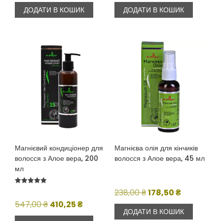
ціна:
ціна:
ціна:
ціна:
ДОДАТИ В КОШИК
ДОДАТИ В КОШИК
1586,00 ₴.
1427,00 ₴.
515,00 ₴.
386,25 ₴.
Магнієвий кондиціонер для
Магнієва олія для кінчиків
волосся з Алое вера, 200
волосся з Алое вера, 45 мл
мл
Оцінено в
Оригінальна
Поточна
238,00
₴
178,50
₴
5.00
з 5
Оригінальна
Поточна
ціна:
ціна:
547,00
₴
410,25
₴
ДОДАТИ В КОШИК
ціна:
ціна:
238,00 ₴.
178,50 ₴.