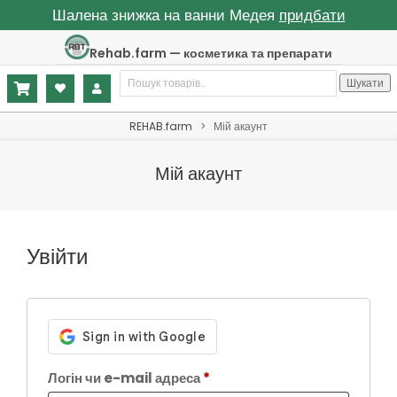
Шалена знижка на ванни Медея
придбати
Skip
Rehab.farm — косметика та препарати
to
Шукати:
content
Шукати
Primary
REHAB.farm
>
Мій акаунт
Navigation
Menu
Мій акаунт
Увійти
Обов’язкове
Логін чи e-mail адреса
*