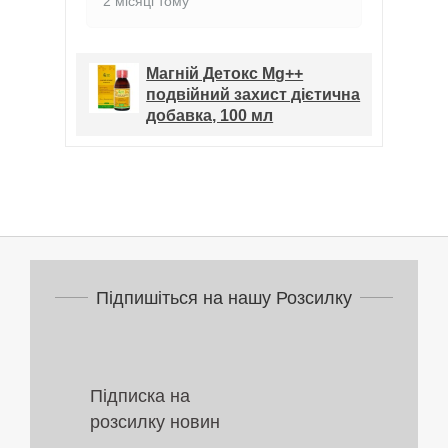
2 місяці тому
2
Магній Детокс Mg++
подвійний захист дієтична
добавка, 100 мл
Підпишіться на нашу Розсилку
Підписка на
розсилку новин