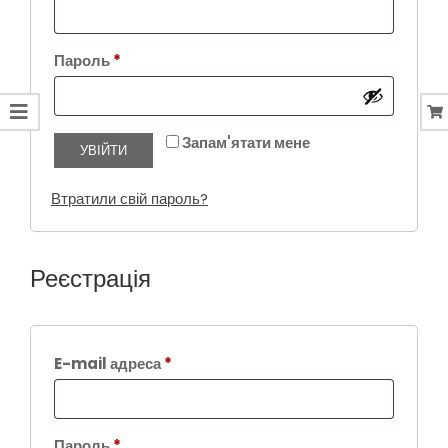
Обов’язкове
Пароль
*
Запам'ятати мене
УВІЙТИ
Втратили свій пароль?
Реєстрація
Обов’язкове
E-mail адреса
*
Обов’язкове
Пароль
*