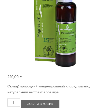
229,00
₴
Склад:
природний концентрований хлорид магнію,
натуральний екстракт алое віра.
Магнієва
ДОДАТИ В КОШИК
Олія
для