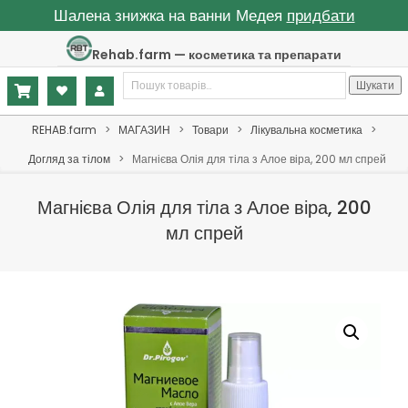
Шалена знижка на ванни Медея
придбати
Skip
Rehab.farm — косметика та препарати
to
Шукати:
content
Шукати
Primary
REHAB.farm
>
МАГАЗИН
>
Товари
>
Лікувальна косметика
>
Navigation
Догляд за тілом
>
Магнієва Олія для тіла з Алое віра, 200 мл спрей
Menu
Магнієва Олія для тіла з Алое віра, 200
мл спрей