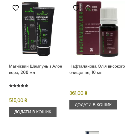
Магнієвий Шампунь з Алое
Нафталанова Олія високого
вера, 200 мл
очищення, 10 мл
Оцінено в
361,00
₴
5.00
з 5
515,00
₴
ДОДАТИ В КОШИК
ДОДАТИ В КОШИК