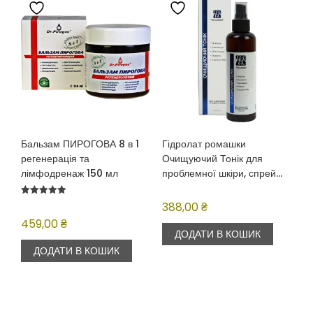
Бальзам ПИРОГОВА 8 в 1
Гідролат ромашки
регенерація та
Очищуючий Тонік для
лімфодренаж 150 мл
проблемної шкіри, спрей
200мл
Оцінено в
388,00
₴
5.00
з 5
459,00
₴
ДОДАТИ В КОШИК
ДОДАТИ В КОШИК