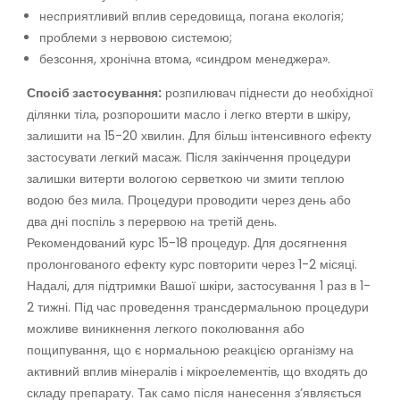
несприятливий вплив середовища, погана екологія;
проблеми з нервовою системою;
безсоння, хронічна втома, «синдром менеджера».
Спосіб застосування:
розпилювач піднести до необхідної
ділянки тіла, розпорошити масло і легко втерти в шкіру,
залишити на 15-20 хвилин. Для більш інтенсивного ефекту
застосувати легкий масаж. Після закінчення процедури
залишки витерти вологою серветкою чи змити теплою
водою без мила. Процедури проводити через день або
два дні поспіль з перервою на третій день.
Рекомендований курс 15-18 процедур. Для досягнення
пролонгованого ефекту курс повторити через 1-2 місяці.
Надалі, для підтримки Вашої шкіри, застосування 1 раз в 1-
2 тижні. Під час проведення трансдермальною процедури
можливе виникнення легкого поколювання або
пощипування, що є нормальною реакцією організму на
активний вплив мінералів і мікроелементів, що входять до
складу препарату. Так само після нанесення з’являється