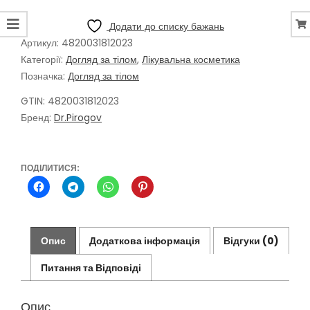
тіла
з
Додати до списку бажань
Алое
Артикул:
4820031812023
віра,
Категорії:
Догляд за тілом
,
Лікувальна косметика
200
Позначка:
Догляд за тілом
мл
спрей
GTIN: 4820031812023
кількість
Бренд:
Dr.Pirogov
ПОДІЛИТИСЯ:
Опис
Додаткова інформація
Відгуки (0)
Питання та Відповіді
Опис