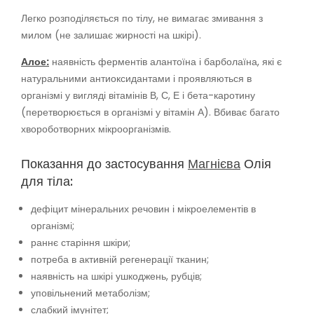
Легко розподіляється по тілу, не вимагає змивання з
милом (не залишає жирності на шкірі).
Алое:
наявність ферментів алантоїна і барболаїна, які є
натуральними антиоксидантами і проявляються в
організмі у вигляді вітамінів В, С, Е і бета-каротину
(перетворюється в організмі у вітамін А). Вбиває багато
хвороботворних мікроорганізмів.
Показання до застосування
Магнієва
Олія
для тіла:
дефіцит мінеральних речовин і мікроелементів в
організмі;
раннє старіння шкіри;
потреба в активній регенерації тканин;
наявність на шкірі ушкоджень, рубців;
уповільнений метаболізм;
слабкий імунітет;