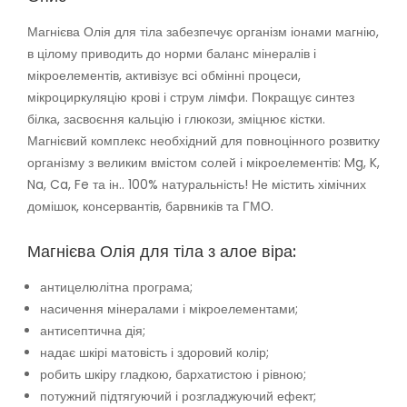
Магнієва Олія для тіла забезпечує організм іонами магнію,
в цілому приводить до норми баланс мінералів і
мікроелементів, активізує всі обмінні процеси,
мікроциркуляцію крові і струм лімфи. Покращує синтез
білка, засвоєння кальцію і глюкози, зміцнює кістки.
Магнієвий комплекс необхідний для повноцінного розвитку
організму з великим вмістом солей і мікроелементів: Mg, K,
Na, Ca, Fe та ін.. 100% натуральність! Не містить хімічних
домішок, консервантів, барвників та ГМО.
Магнієва Олія для тіла з алое віра:
антицелюлітна програма;
насичення мінералами і мікроелементами;
антисептична дія;
надає шкірі матовість і здоровий колір;
робить шкіру гладкою, бархатистою і рівною;
потужний підтягуючий і розгладжуючий ефект;