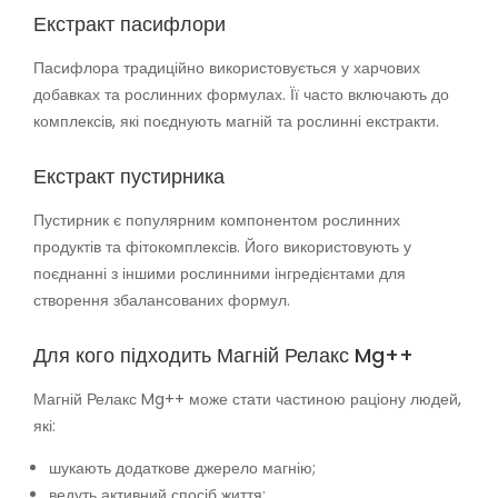
Екстракт пасифлори
Пасифлора традиційно використовується у харчових
добавках та рослинних формулах. Її часто включають до
комплексів, які поєднують магній та рослинні екстракти.
Екстракт пустирника
Пустирник є популярним компонентом рослинних
продуктів та фітокомплексів. Його використовують у
поєднанні з іншими рослинними інгредієнтами для
створення збалансованих формул.
Для кого підходить Магній Релакс Mg++
Магній Релакс Mg++ може стати частиною раціону людей,
які:
шукають додаткове джерело магнію;
ведуть активний спосіб життя;