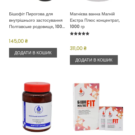
Бішофіт Пирогова для
Магнієва ванна Магній
внутрішнього застосування
Екстра Плюс концентрат,
Полтавське родовище, 100
1000 гр
мл
Оцінено в
145,00
₴
5.00
з 5
311,00
₴
ДОДАТИ В КОШИК
ДОДАТИ В КОШИК