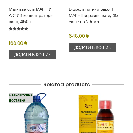
Магнієва сіль МАГНІЙ
Бішофіт питний БішоFIT
АКТИВ концентрат для
МАГНЕ корекція ваги, 45
ванн, 450 г
саше по 2,5 мл
Оцінено в
648,00
₴
5.00
з 5
168,00
₴
ДОДАТИ В КОШИК
ДОДАТИ В КОШИК
Related products
Безкоштовна
доставка