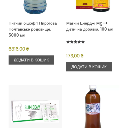
Питний бішофіт Пирогова
Магній Енерджі Mg++
Полтавське родовище,
дієтична добавка, 100 мл
5000 мл
Оцінено в
6816,00
₴
5.00
з 5
173,00
₴
ДОДАТИ В КОШИК
ДОДАТИ В КОШИК