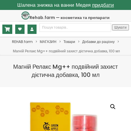
Шалена знижка на ванни Медея
придбати
Skip
Rehab.farm — косметика та препарати
to
Шукати:
content
Шукати
Primary
REHAB.farm
>
МАГАЗИН
>
Товари
>
Добавки до раціону
>
Navigation
Магній Релакс Mg++ подвійний захист дієтична добавка, 100 мл
Menu
Магній Релакс Mg++ подвійний захист
дієтична добавка, 100 мл