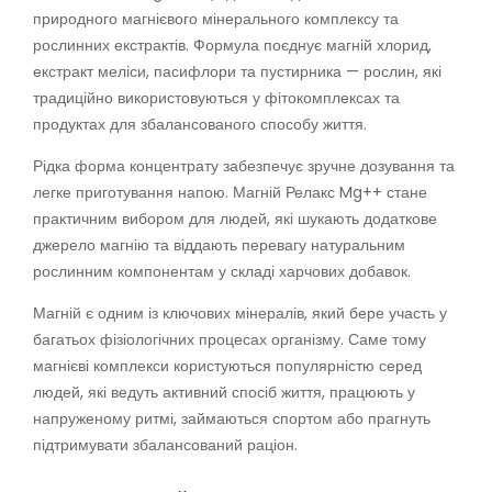
природного магнієвого мінерального комплексу та
рослинних екстрактів. Формула поєднує магній хлорид,
екстракт меліси, пасифлори та пустирника — рослин, які
традиційно використовуються у фітокомплексах та
продуктах для збалансованого способу життя.
Рідка форма концентрату забезпечує зручне дозування та
легке приготування напою. Магній Релакс Mg++ стане
практичним вибором для людей, які шукають додаткове
джерело магнію та віддають перевагу натуральним
рослинним компонентам у складі харчових добавок.
Магній є одним із ключових мінералів, який бере участь у
багатьох фізіологічних процесах організму. Саме тому
магнієві комплекси користуються популярністю серед
людей, які ведуть активний спосіб життя, працюють у
напруженому ритмі, займаються спортом або прагнуть
підтримувати збалансований раціон.