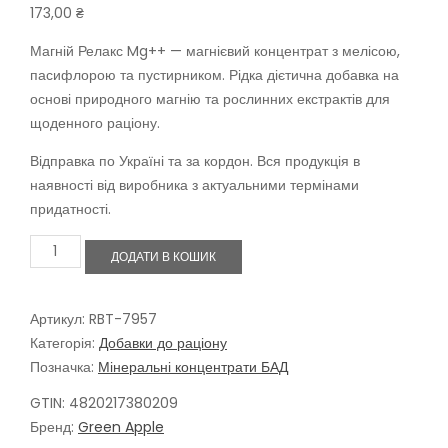
173,00
₴
основі
опитування
покупця
Магній Релакс Mg++ — магнієвий концентрат з мелісою,
пасифлорою та пустирником. Рідка дієтична добавка на
основі природного магнію та рослинних екстрактів для
щоденного раціону.
Відправка по Україні та за кордон. Вся продукція в
наявності від виробника з актуальними термінами
придатності.
Магній
ДОДАТИ В КОШИК
Релакс
Mg++
подвійний
захист
Артикул:
RBT-7957
дієтична
Категорія:
Добавки до раціону
добавка,
Позначка:
Мінеральні концентрати БАД
100
мл
GTIN: 4820217380209
кількість
Бренд:
Green Apple