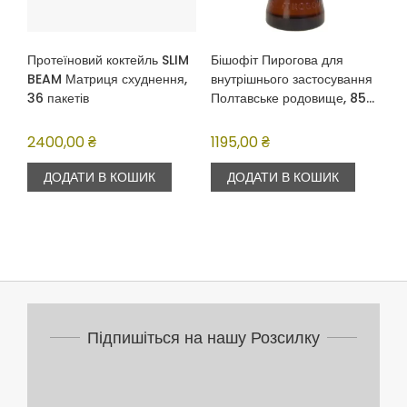
Протеїновий коктейль SLIM
Бішофіт Пирогова для
BEAM Матриця схуднення,
внутрішнього застосування
36 пакетів
Полтавське родовище, 850
мл
2400,00
₴
1195,00
₴
ДОДАТИ В КОШИК
ДОДАТИ В КОШИК
Підпишіться на нашу Розсилку