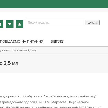
Шукати:
Шукати
ДПОВІДАЄМО НА ПИТАННЯ
ВІДГУКИ
я ваги, 45 саше по 2,5 мл
о 2,5 мл
здорового способу життя: “Українська академія реабілітації і
т громадського здоров’я ім. О.М. Марзєєва Національної
и”, ДУ УНДІ медичної реабілітації та курортології МОЗ України”