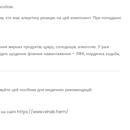
засобом.
 тим, хто має алергічну реакцію на цей компонент. При попаданні
ня жирних продуктів, цукру, солодощів, алкоголю. У разі
хідно щоденне фізичне навантаження – ЛФК, нордична ходьба,
овуйте цей посібник для медичних рекомендацій.
ї на сайті https://www.rehab.farm/