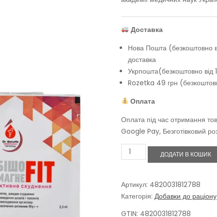
Доставка
Нова Пошта (безкоштовно ві
доставка
Укрпошта(безкоштовно від 1
Rozetka 49 грн (безкоштовн
Оплата
Оплата під час отримання тов
Google Pay, Безготівковий ро
Бішофіт
ДОДАТИ В КОШИК
питний
БішоFIT
МАГНЕ
корекція
Артикул:
4820031812788
ваги,
Категорія:
Добавки до раціону
45
саше
GTIN: 4820031812788