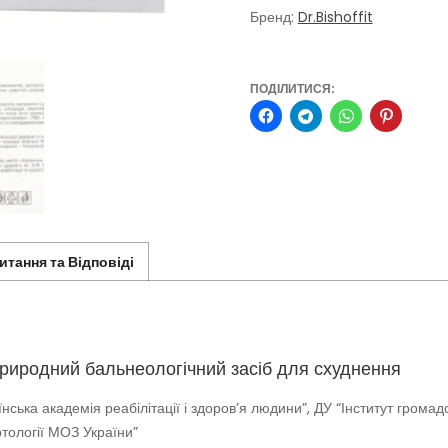
по
Бренд:
Dr.Bishoffit
2,5
мл
кількість
ПОДІЛИТИСЯ:
итання та Відповіді
природний бальнеологічний засіб для схуднення
ська академія реабілітації і здоров’я людини”, ДУ “Інститут громад
ртології МОЗ України”