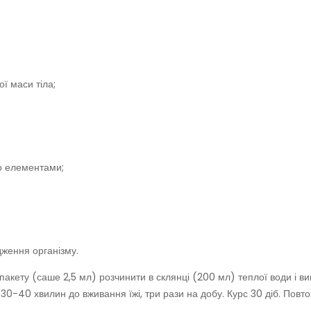
ї маси тіла;
кро елементами;
ження організму.
 пакету (саше 2,5 мл) розчинити в склянці (200 мл) теплої води і в
0-40 хвилин до вживання їжі, три рази на добу. Курс 30 діб. Повто