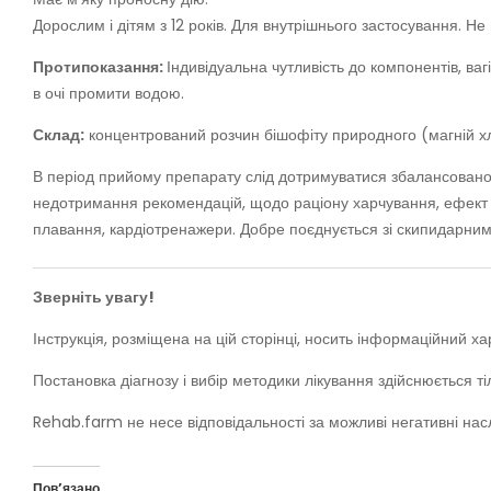
Дорослим і дітям з 12 років. Для внутрішнього застосування. Не 
Протипоказання:
Індивідуальна чутливість до компонентів, ваг
в очі промити водою.
Склад:
концентрований розчин бішофіту природного (магній хл
В період прийому препарату слід дотримуватися збалансованого
недотримання рекомендацій, щодо раціону харчування, ефект 
плавання, кардіотренажери. Добре поєднується зі скипидарни
Зверніть увагу!
Інструкція, розміщена на цій сторінці, носить інформаційний 
Постановка діагнозу і вибір методики лікування здійснюється т
Rehab.farm не несе відповідальності за можливі негативні нас
Пов’язано