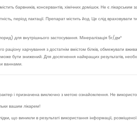
містить барвників, консервантів, хімічних домішок. Не є лікарським 
ітність, період лактації. Препарат містить йод. Це слід враховувати
орид) для внутрішнього застосування. Мінералізація 5г/дм³
 раціону харчування з достатнім вмістом білків, обмежувати вживан
може бути знижений. Для досягнення найкращих результатів, необ
ми ваннами.
характер і призначена виключно з метою ознайомлення. Не використ
ільки вашим лікарем!
лідки, що виникли в результаті використання інформації, розміщено