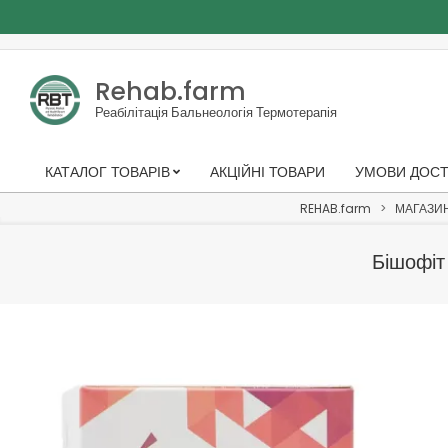
Skip
to
Rehab.farm
content
Реабілітація Бальнеологія Термотерапія
КАТАЛОГ ТОВАРІВ
АКЦІЙНІ ТОВАРИ
УМОВИ ДОСТ
Primary
Navigation
REHAB.farm
>
МАГАЗИ
Menu
Бішофіт