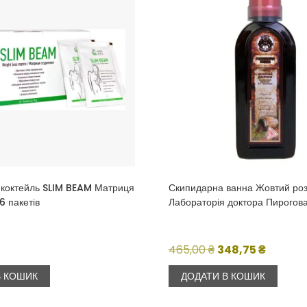
 коктейль SLIM BEAM Матриця
Скипидарна ванна Жовтий ро
6 пакетів
Лабораторія доктора Пирогов
Оригінальна
Поточн
465,00
₴
348,75
₴
ціна:
ціна:
В КОШИК
ДОДАТИ В КОШИК
465,00 ₴.
348,75 