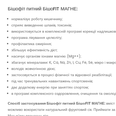
Бішофіт питний БішоFIT МАГНЕ:
нормалізує роботу кишечнику;
сприяє виведенню шлаків, токсинів;
використовується в комплексній програмі корекції надлишково
програма лікування целюліту;
профілактика ожиріння;
збільшує ефективність дієт;
насичує організм іонами магнію (Mg++);
збагачує мінералами: K, Ca, Na, Zn, I, Cu, Fe, Se, мікро і ма
володіє жовчогінною дією;
застосовується в процесі фізичної та відновної реабілітації;
під час тренувальних навантажень спортсменів;
дає додаткову енергію при заняттях спортом;
в програмі комплексного оздоровлення, очищення та омолод
Спосіб застосування Бішофіт питний БішоFIT МАГНЕ:
вміст
можливо вокористати натуральний фруктовий сік. Приймати за 3
Має м’яку проносну дію.