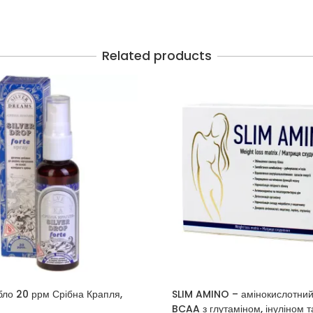
Related products
бло 20 ррм Срібна Крапля,
SLIM AMINO – амінокислотний
BCAA з глутаміном, інуліном 