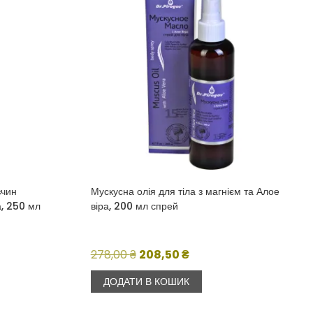
зчин
Мускусна олія для тіла з магнієм та Алое
а, 250 мл
віра, 200 мл спрей
а
Оригінальна
Поточна
278,00
₴
208,50
₴
ціна:
ціна:
ДОДАТИ В КОШИК
₴.
278,00 ₴.
208,50 ₴.