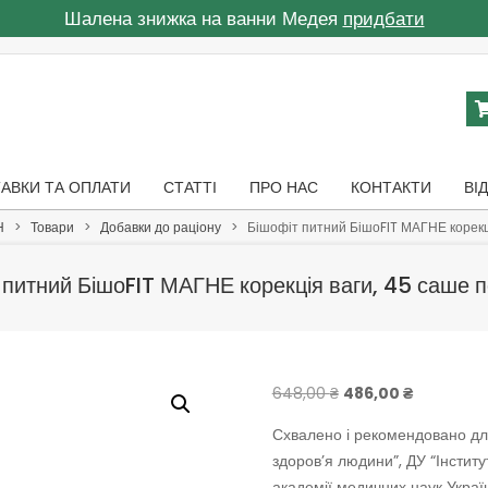
Шалена знижка на ванни Медея
придбати
АВКИ ТА ОПЛАТИ
СТАТТІ
ПРО НАС
КОНТАКТИ
ВІ
Н
>
Товари
>
Добавки до раціону
>
Бішофіт питний БішоFIT МАГНЕ корекці
 питний БішоFIT МАГНЕ корекція ваги, 45 саше п
Оригінальна
Поточна
648,00
₴
486,00
₴
ціна:
ціна:
Схвалено і рекомендовано для 
648,00 ₴.
486,00 ₴.
здоров’я людини”, ДУ “Інститу
академії медичних наук Україн