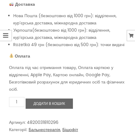
Доставка
Нова Пошта (безкоштовно від 1000 грн): відділення,
кур’єрська доставка, міжнародна доставка
Укрпошта(безкоштовно від 1000 грн): відділення,
кур’єрська доставка, міжнародна доставка
Rozetka 49 грн (безкоштовно від 500 грн): точки видачі
Оплата
Оплата під час отримання товару, Оплата карткою у
відділенні, Apple Pay, Картою онлайн, Google Pay,
Безготівковий розрахунок для юридичних осіб та фізичних
осіб.
Бішофіт
ДОДАТИ В КОШИК
з
екстрактом
Череди
(причепи)
Артикул:
4820031810296
для
Категорії:
Бальнеотерапія
,
Бішофіт
ванн