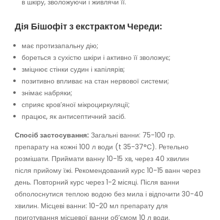
в шкіру, зволожуючи і живлячи її.
Дія Бішофіт з екстрактом Череди:
має протизапальну дію;
бореться з сухістю шкіри і активно її зволожує;
зміцнює стінки судин і капілярів;
позитивно впливає на стан нервової системи;
знімає набряки;
сприяє кров’яної мікроциркуляції;
працює, як антисептичний засіб.
Спосіб застосування:
Загальні ванни: 75-100 гр.
препарату на кожні 100 л води (t 35-37°С). Ретельно
розмішати. Приймати ванну 10-15 хв, через 40 хвилин
після прийому їжі. Рекомендований курс 10-15 ванн через
день. Повторний курс через 1-2 місяці. Після ванни
обполоснутися теплою водою без мила і відпочити 30-40
хвилин. Місцеві ванни: 10-20 мл препарату для
приготування місцевої ванни об’ємом 10 л води.