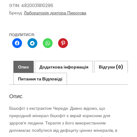
та
GTIN: 4820031810296
компресів,
Бренд:
Лабораторія доктора Пирогова
330
мл
кількість
ПОДІЛИТИСЯ:
Опис
Додаткова інформація
Відгуки (0)
Питання та Відповіді
Опис
Бішофіт з екстрактом Череди. Давно відомо, що
природний мінерал бішофіт є вкрай корисним для
здоров’я людини. Терапія з його використанням
допомагає позбутися від дефіциту цінних мінералів, в