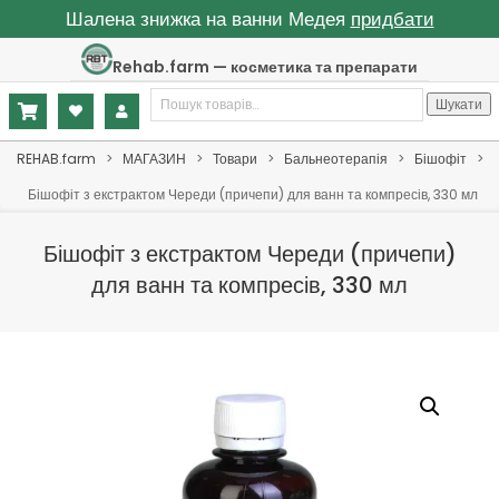
Шалена знижка на ванни Медея
придбати
Skip
Rehab.farm — косметика та препарати
to
Шукати:
content
Шукати
Primary
REHAB.farm
>
МАГАЗИН
>
Товари
>
Бальнеотерапія
>
Бішофіт
>
Navigation
Бішофіт з екстрактом Череди (причепи) для ванн та компресів, 330 мл
Menu
Бішофіт з екстрактом Череди (причепи)
для ванн та компресів, 330 мл