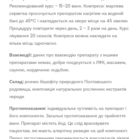
Рекомендований курс – 15-20 ванн. Компреси: марлева
серветка просочується препаратом нагрітим на водяній
бані до 45°C і накладається на хворе місце на 45 хвилин.
Процедуру повторити через день, 2 – 3 рази на день. Курс
лікування 20 сеансів. Компреси можна накладати на
кілька місць одночасно.
Взаємодії:
даних про взаємодію препарату з іншими
препаратами немає, добре поєднується з ЛФК, масажем,
сауною, нордичною ходьбою.
Склад:
розчин бішофіту природного Полтавського
родовища, композиція натуральних рослинних екстрактів
череди.
Протипоказання:
індивідуальна чутливість на препарат і
його компоненти. Загальні протипоказання до прийняття
ванн. Препарат містить йод. Це слід враховувати
пацієнтам, які мають алергічну реакцію на цей компонент.
Перед застосуванням рекомендується консультація лікаря