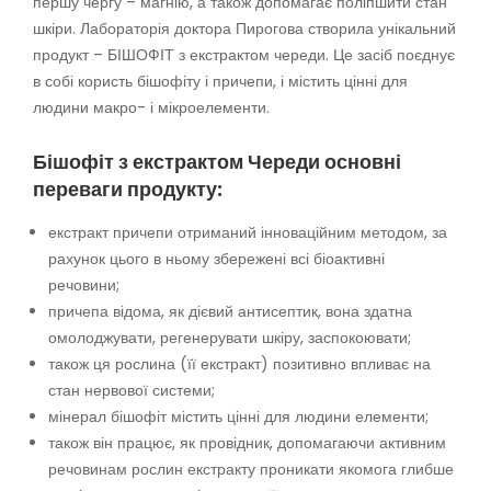
першу чергу – магнію, а також допомагає поліпшити стан
шкіри. Лабораторія доктора Пирогова створила унікальний
продукт – БІШОФІТ з екстрактом череди. Це засіб поєднує
в собі користь бішофіту і причепи, і містить цінні для
людини макро- і мікроелементи.
Бішофіт з екстрактом Череди основні
переваги продукту:
екстракт причепи отриманий інноваційним методом, за
рахунок цього в ньому збережені всі біоактивні
речовини;
причепа відома, як дієвий антисептик, вона здатна
омолоджувати, регенерувати шкіру, заспокоювати;
також ця рослина (її екстракт) позитивно впливає на
стан нервової системи;
мінерал бішофіт містить цінні для людини елементи;
також він працює, як провідник, допомагаючи активним
речовинам рослин екстракту проникати якомога глибше