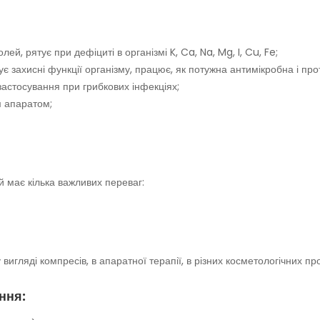
ей, рятує при дефіциті в організмі K, Ca, Na, Mg, I, Cu, Fe;
є захисні функції організму, працює, як потужна антимікробна і про
 застосування при грибкових інфекціях;
м апаратом;
й має кілька важливих переваг:
 вигляді компресів, в апаратної терапії, в різних косметологічних п
ння: