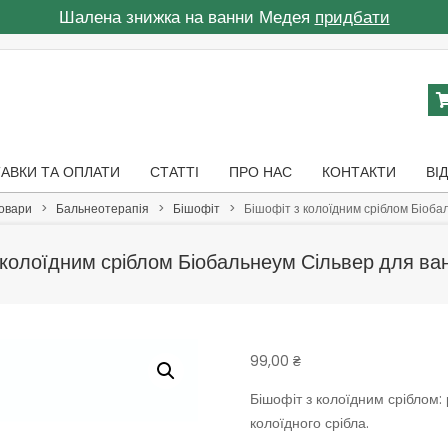
Шалена знижка на ванни Медея
придбати
АВКИ ТА ОПЛАТИ
СТАТТІ
ПРО НАС
КОНТАКТИ
ВІ
овари
>
Бальнеотерапія
>
Бішофіт
>
Бішофіт з колоїдним сріблом Біоба
 колоїдним сріблом Біобальнеум Сільвер для ва
99,00
₴
Бішофіт з колоїдним сріблом:
колоїдного срібла.