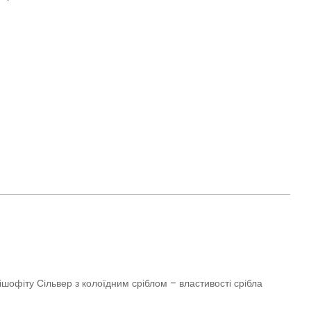
ішофіту Сільвер з колоїдним сріблом – властивості срібла