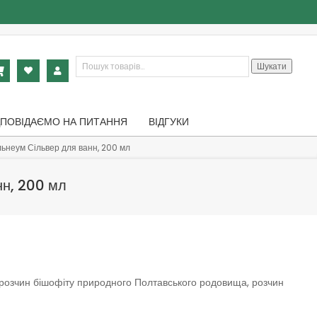
Шукати:
Шукати
ДПОВІДАЄМО НА ПИТАННЯ
ВІДГУКИ
льнеум Сільвер для ванн, 200 мл
нн, 200 мл
 розчин бішофіту природного Полтавського родовища, розчин