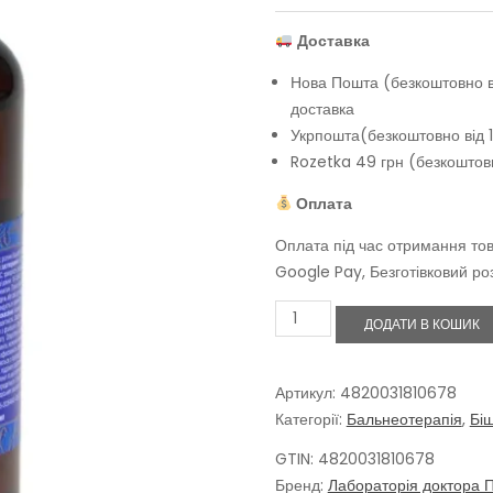
Доставка
Нова Пошта (безкоштовно ві
доставка
Укрпошта(безкоштовно від 1
Rozetka 49 грн (безкоштовн
Оплата
Оплата під час отримання тов
Google Pay, Безготівковий ро
Бішофіт
ДОДАТИ В КОШИК
з
колоїдним
сріблом
Біобальнеум
Артикул:
4820031810678
Сільвер
Категорії:
Бальнеотерапія
,
Бі
для
ванн,
GTIN: 4820031810678
200
Бренд:
Лабораторія доктора 