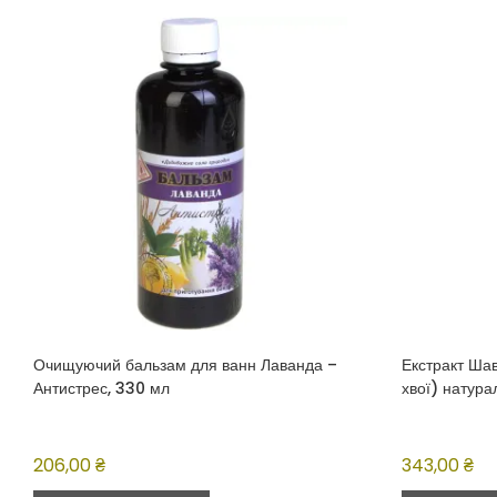
Очищуючий бальзам для ванн Лаванда –
Екстракт Шав
Антистрес, 330 мл
хвої) натура
206,00
₴
343,00
₴