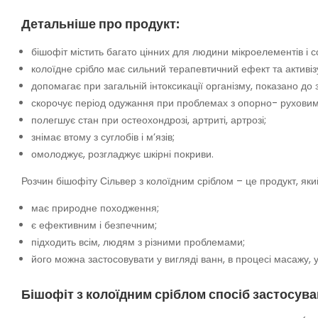
Детальніше про продукт:
бішофіт містить багато цінних для людини мікроелементів і сол
колоїдне срібло має сильний терапевтичний ефект та активізу
допомагає при загальній інтоксикації організму, показано до
скорочує період одужання при проблемах з опорно- рухови
полегшує стан при остеохондрозі, артриті, артрозі;
знімає втому з суглобів і м’язів;
омолоджує, розгладжує шкірні покриви.
Розчин бішофіту Сільвер з колоїдним сріблом – це продукт, яки
має природне походження;
є ефективним і безпечним;
підходить всім, людям з різними проблемами;
його можна застосовувати у вигляді ванн, в процесі масажу, у
Бішофіт з колоїдним сріблом спосіб застосува