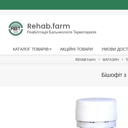
Skip
to
Rehab.farm
content
Реабілітація Бальнеологія Термотерапія
КАТАЛОГ ТОВАРІВ
АКЦІЙНІ ТОВАРИ
УМОВИ ДОСТ
Primary
Navigation
REHAB.farm
>
МАГАЗИН
>
Т
Menu
Бішофіт з