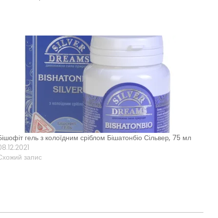
Бішофіт гель з колоїдним сріблом Бішатонбіо Сільвер, 75 мл
08.12.2021
Схожий запис