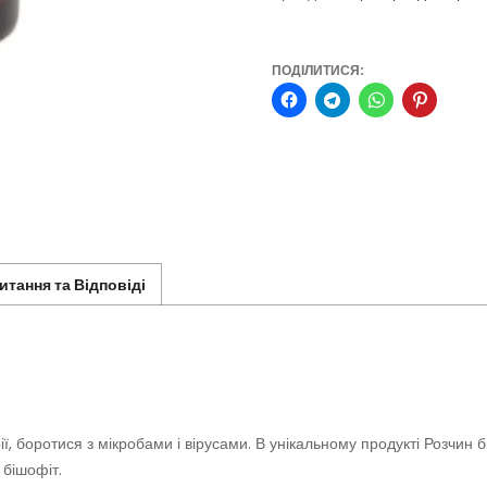
мл
кількість
ПОДІЛИТИСЯ:
итання та Відповіді
ї, боротися з мікробами і вірусами. В унікальному продукті Розчин б
бішофіт.