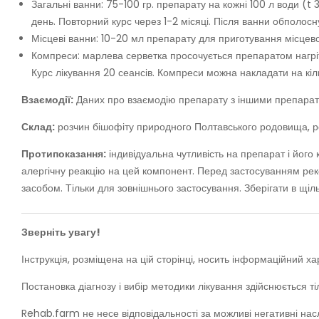
Загальні ванни: 75-100 гр. препарату на кожні 100 л води (t
день. Повторний курс через 1-2 місяці. Після ванни обполос
Місцеві ванни: 10-20 мл препарату для приготування місцево
Компреси: марлева серветка просочується препаратом нагріти
Курс лікування 20 сеансів. Компреси можна накладати на кіл
Взаємодії:
Даних про взаємодію препарату з іншими препарат
Склад:
розчин бішофіту природного Полтавського родовища, ро
Протипоказання:
індивідуальна чутливість на препарат і його
алергічну реакцію на цей компонент. Перед застосуванням реко
засобом. Тільки для зовнішнього застосування. Зберігати в щільн
Зверніть увагу!
Інструкція, розміщена на цій сторінці, носить інформаційний 
Постановка діагнозу і вибір методики лікування здійснюється т
Rehab.farm не несе відповідальності за можливі негативні нас