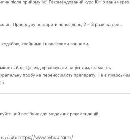
вилин після прийому їжі. Рекомендований курс 10-15 ванн через
илин. Процедуру повторити через день, 2 – 3 рази на день.
 ходьбою, хвойними і шавлієвими ваннами.
істить йод. Це слід враховувати пацієнтам, які мають
у крапельну пробу на переносимість препарату. Не є лікарським
ів.
овуйте цей посібник для медичних рекомендацій.
ї на сайті https://www.rehab.farm/