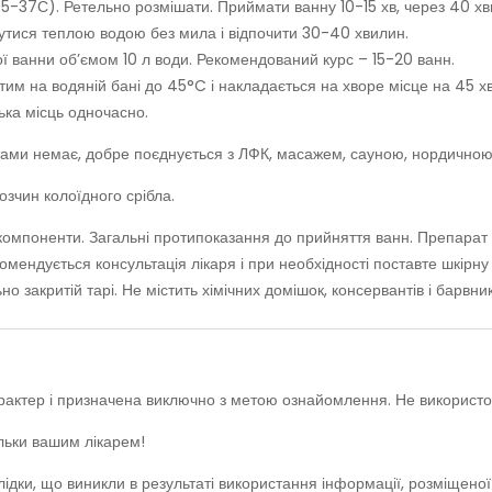
 35-37С). Ретельно розмішати. Приймати ванну 10-15 хв, через 40 х
нутися теплою водою без мила і відпочити 30-40 хвилин.
ї ванни об’ємом 10 л води. Рекомендований курс – 15-20 ванн.
м на водяній бані до 45°C і накладається на хворе місце на 45 хв
ька місць одночасно.
ами немає, добре поєднується з ЛФК, масажем, сауною, нордичною
зчин колоїдного срібла.
 компоненти. Загальні протипоказання до прийняття ванн. Препарат м
мендується консультація лікаря і при необхідності поставте шкірн
о закритій тарі. Не містить хімічних домішок, консервантів і барвник
характер і призначена виключно з метою ознайомлення. Не використ
ільки вашим лікарем!
лідки, що виникли в результаті використання інформації, розміщено