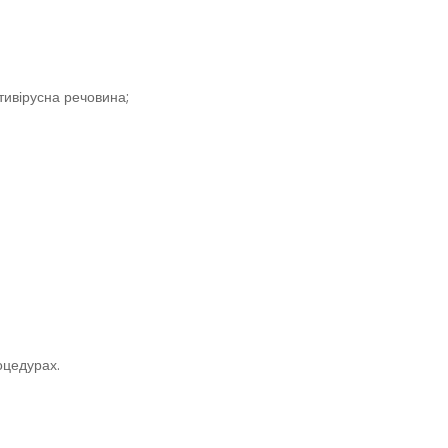
тивірусна речовина;
роцедурах.