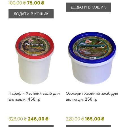
з 5
Оригінальна
Поточна
ціна:
ціна:
100,00
₴
75,00
₴
ДОДАТИ В КОШИК
ціна:
ціна:
721,00 ₴.
540,75 ₴.
ДОДАТИ В КОШИК
100,00 ₴.
75,00 ₴.
Парафін Хвойний засіб для
Озокерит Хвойний засіб для
аплікацій, 450 гр
аплікацій, 250 гр
Оригінальна
Поточна
Оригінальна
Поточна
328,00
₴
246,00
₴
220,00
₴
165,00
₴
ціна:
ціна:
ціна:
ціна: