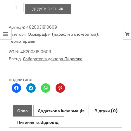
Озокерафін
ДОДАТИ В КОШИК
(
парафін
з
озокеритом)
Артикул:
4820031810609
засіб
Категорії:
Озокерафін (парафін з озокеритом)
,
для
Термотерапія
аплікацій,
250
GTIN: 4820031810609
гр
Бренд:
Лабораторія доктора Пирогова
кількість
ПОДІЛИТИСЯ:
Опис
Додаткова інформація
Відгуки (0)
Питання та Відповіді