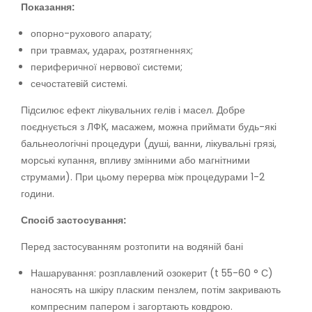
Показання:
опорно-рухового апарату;
при травмах, ударах, розтягненнях;
периферичної нервової системи;
сечостатевій системі.
Підсилює ефект лікувальних гелів і масел. Добре
поєднується з ЛФК, масажем, можна приймати будь-які
бальнеологічні процедури (душі, ванни, лікувальні грязі,
морські купання, впливу змінними або магнітними
струмами). При цьому перерва між процедурами 1-2
години.
Спосіб застосування:
Перед застосуванням розтопити на водяній бані
Нашарування: розплавлений озокерит (t 55-60 ° С)
наносять на шкіру пласким пензлем, потім закривають
компресним папером і загортають ковдрою.