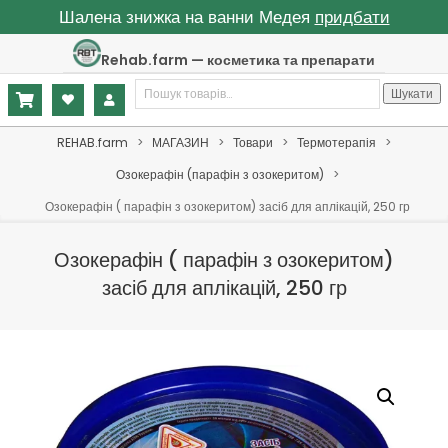
Шалена знижка на ванни Медея
придбати
Skip
Rehab.farm — косметика та препарати
to
Шукати:
content
Шукати
Primary
REHAB.farm
>
МАГАЗИН
>
Товари
>
Термотерапія
>
Navigation
Озокерафін (парафін з озокеритом)
>
Menu
Озокерафін ( парафін з озокеритом) засіб для аплікацій, 250 гр
Озокерафін ( парафін з озокеритом)
засіб для аплікацій, 250 гр