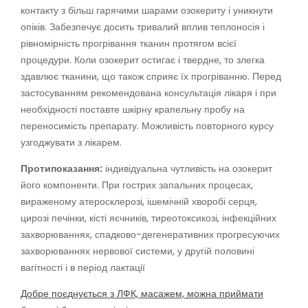
контакту з більш гарячими шарами озокериту і уникнути
опіків. Забезпечує досить тривалий вплив теплоносія і
рівномірність прогрівання тканин протягом всієї
процедури. Коли озокерит остигає і твердне, то злегка
здавлює тканини, що також сприяє їх прогріванню. Перед
застосуванням рекомендована консультація лікаря і при
необхідності поставте шкірну крапельну пробу на
переносимість препарату. Можливість повторного курсу
узгоджувати з лікарем.
Протипоказання:
індивідуальна чутливість на озокерит
його компоненти. При гострих запальних процесах,
вираженому атеросклерозі, ішемічній хворобі серця,
цирозі печінки, кісті яєчників, тиреотоксикозі, інфекційних
захворюваннях, спадково-дегенеративних прогресуючих
захворюваннях нервової системи, у другій половині
вагітності і в період лактації
Добре поєднується з ЛФК, масажем, можна приймати