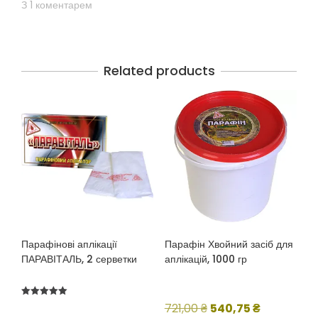
З 1 коментарем
Related products
Парафінові аплікації
Парафін Хвойний засіб для
ПАРАВІТАЛЬ, 2 серветки
аплікацій, 1000 гр
Оцінено в
Оригінальна
Поточна
721,00
₴
540,75
₴
5.00