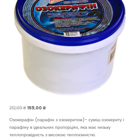
Оригінальна
Поточна
212,00
₴
159,00
₴
ціна:
ціна:
Озокерафін (парафін з озокеритом)- суміш озокериту і
212,00 ₴.
159,00 ₴.
парафіну в ідеальних пропорціях, яка має низьку
теплопровідність з високою теплоємністю.