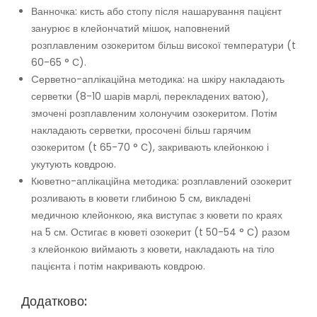
Ванночка: кисть або стопу після нашарування пацієнт
занурює в клейончатий мішок, наповнений
розплавленим озокеритом більш високої температури (t
60-65 ° С).
Cерветно-аплікаційна методика: на шкіру накладають
серветки (8-10 шарів марлі, перекладених ватою),
змочені розплавленим холонучим озокеритом. Потім
накладають серветки, просочені більш гарячим
озокеритом (t 65-70 ° С), закривають клейонкою і
укутують ковдрою.
Кюветно-аплікаційна методика: розплавлений озокерит
розливають в кювети глибиною 5 см, викладені
медичною клейонкою, яка виступає з кювети по краях
на 5 см. Остигає в кюветі озокерит (t 50-54 ° С) разом
з клейонкою виймають з кювети, накладають на тіло
пацієнта і потім накривають ковдрою.
Додатково: