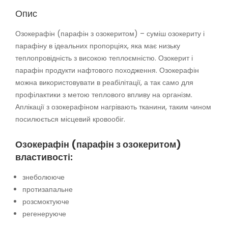
Опис
Озокерафін (парафін з озокеритом) – суміш озокериту і
парафіну в ідеальних пропорціях, яка має низьку
теплопровідність з високою теплоємністю. Озокерит і
парафін продукти нафтового походження. Озокерафін
можна використовувати в реабілітації, а так само для
профілактики з метою теплового впливу на організм.
Аплікації з озокерафіном нагрівають тканини, таким чином
посилюється місцевий кровообіг.
Озокерафін (парафін з озокеритом)
властивості:
знеболююче
протизапальне
розсмоктуюче
регенеруюче