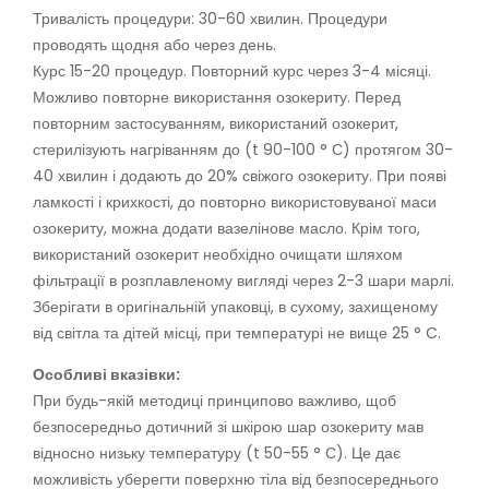
Тривалість процедури: 30-60 хвилин. Процедури
проводять щодня або через день.
Курс 15-20 процедур. Повторний курс через 3-4 місяці.
Можливо повторне використання озокериту. Перед
повторним застосуванням, використаний озокерит,
стерилізують нагріванням до (t 90-100 ° С) протягом 30-
40 хвилин і додають до 20% свіжого озокериту. При появі
ламкості і крихкості, до повторно використовуваної маси
озокериту, можна додати вазелінове масло. Крім того,
використаний озокерит необхідно очищати шляхом
фільтрації в розплавленому вигляді через 2-3 шари марлі.
Зберігати в оригінальній упаковці, в сухому, захищеному
від світла та дітей місці, при температурі не вище 25 ° C.
Особливі вказівки:
При будь-якій методиці принципово важливо, щоб
безпосередньо дотичний зі шкірою шар озокериту мав
відносно низьку температуру (t 50-55 ° С). Це дає
можливість уберегти поверхню тіла від безпосереднього