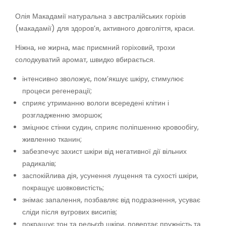
Олія Макадамії натуральна з австралійських горіхів
(макадамії) для здоров’я, активного довголіття, краси.
Ніжна, не жирна, має приємний горіховий, трохи
солодкуватий аромат, швидко вбирається.
інтенсивно зволожує, пом’якшує шкіру, стимулює
процеси регенерації;
сприяє утриманню вологи всередені клітин і
розгладженню зморшок;
зміцнює стінки судин, сприяє поліпшенню кровообігу,
живленню тканин;
забезпечує захист шкіри від негативної дії вільних
радикалів;
заспокійлива дія, усунення лущення та сухості шкіри,
покращує шовковистість;
знімає запалення, позбавляє від подразнення, усуває
сліди після вугрових висипів;
покращує тон та рельєф шкіри, повертає пружність та