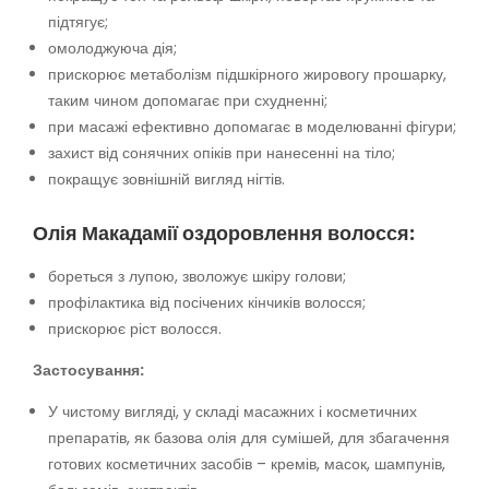
підтягує;
омолоджуюча дія;
прискорює метаболізм підшкірного жировогу прошарку,
таким чином допомагає при схудненні;
при масажі ефективно допомагає в моделюванні фігури;
захист від сонячних опіків при нанесенні на тіло;
покращує зовнішній вигляд нігтів.
Олія Макадамії оздоровлення волосся:
бореться з лупою, зволожує шкіру голови;
профілактика від посічених кінчиків волосся;
прискорює ріст волосся.
Застосування:
У чистому вигляді, у складі масажних і косметичних
препаратів, як базова олія для сумішей, для збагачення
готових косметичних засобів – кремів, масок, шампунів,