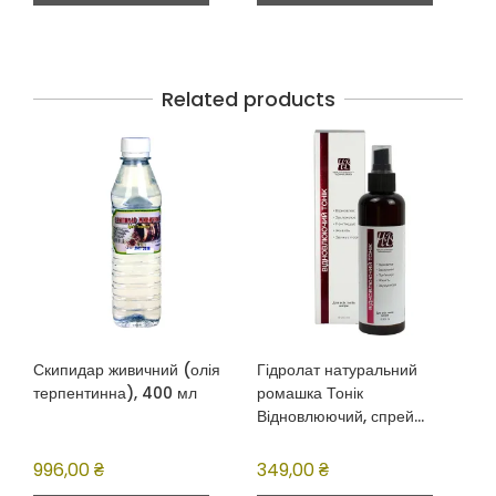
Related products
Скипидар живичний (олія
Гідролат натуральний
терпентинна), 400 мл
ромашка Тонік
Відновлюючий, спрей
200мл
996,00
₴
349,00
₴