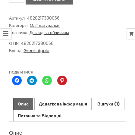
Макадамії
натуральна,
100
мл
Артикул:
4820217380056
кількість
Категорія:
Олії натуральні
Позначка:
Догляд за обличчям
GTIN: 4820217380056
Бренд:
Green Apple
ПОДІЛИТИСЯ:
Опис
Додаткова інформація
Відгуки (1)
Питання та Відповіді
Опис