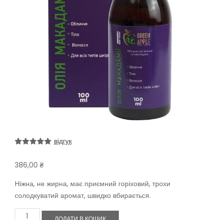
відгук
Рейтинг
1
5.00
з 5 на
386,00
₴
основі
опитування
покупця
Ніжна, не жирна, має приємний горіховий, трохи
солодкуватий аромат, швидко вбирається.
Олія
ДОДАТИ В КОШИК