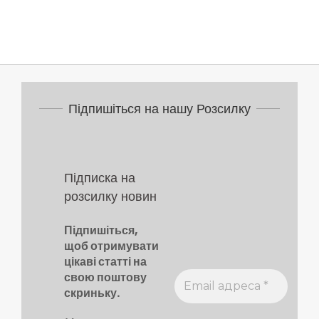
Підпишіться на нашу Розсилку
Підписка на
розсилку новин
Підпишіться,
щоб отримувати
цікаві статті на
свою поштову
скриньку.