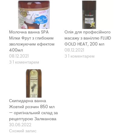
Молочна ванна SPA
Олія для професійного
Мілки Фрут з глибоким
масажу з ваніллю FLUID
зволожуючим ефектом
GOLD HEAT, 200 мл
400мл
08.12.2021
08.12.2021
З 1 коментарем
З 1 коментарем
Скипидарна ванна
Жовтий розчин 850 мл
— оригінальний склад за
рецептурою Залманова
30.06.2022
Схожий запис