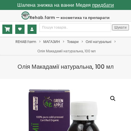
Шалена знижка на ванни Медея
придбати
Skip
Rehab.farm — косметика та препарати
to
Шукати:
content
Шукати
Primary
REHAB.farm
>
МАГАЗИН
>
Товари
>
Олії натуральні
>
Navigation
Олія Макадамії натуральна, 100 мл
Menu
Олія Макадамії натуральна, 100 мл