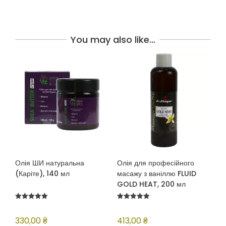
You may also like…
Олія ШИ натуральна
Олія для професійного
(Каріте), 140 мл
масажу з ваніллю FLUID
GOLD HEAT, 200 мл
Оцінено в
Оцінено в
5.00
5.00
з 5
з 5
330,00
₴
413,00
₴