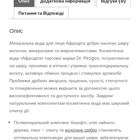
Опис
Додаткова інформація
Відгуки (0)
Питання та Відповіді
Опис
Мінеральна вода для лиця Афродіта добре насичує шкіру
вологою, мінералами та мікроелементами. Косметична
вода «Афродіта» торгової марки Dr. Pirogov, потрапляючи
на шкіру, проникає в клітини і утримує трансепідермальну
вологу, активізує обмінні процеси і стимулює кровообіг.
Проблеми дрібних зморшок, лущення, сухості, стягнутості
та почервоніння можна вирішити за допомогою цього
високоефективного та доступного засобу. Завдяки
натуральним компонентам косметична вода має широкий
спектр дії:
Полімінеральний комплекс бішофіт, олія чайного
дерева, іланг – ілангу та
колоїдне срібло
становлять
оптимальну композицію для вашої шкіри, забезпечуючи