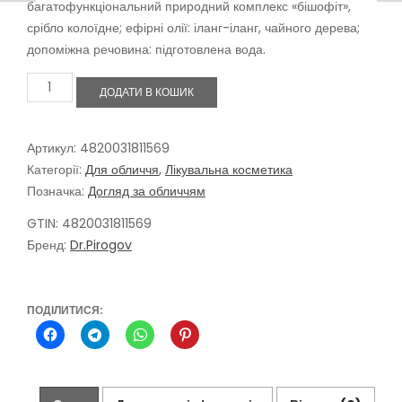
багатофункціональний природний комплекс «бішофіт»,
срібло колоїдне; ефірні олії: іланг-іланг, чайного дерева;
допоміжна речовина: підготовлена ​​вода.
Мінеральна
ДОДАТИ В КОШИК
вода
для
лиця
Афродіта
Артикул:
4820031811569
з
Категорії:
Для обличчя
,
Лікувальна косметика
ефірними
Позначка:
Догляд за обличчям
оліями
та
GTIN: 4820031811569
колоїдним
Бренд:
Dr.Pirogov
сріблом,
45мл
кількість
ПОДІЛИТИСЯ: