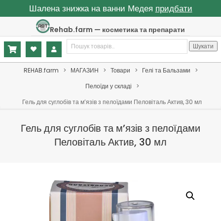
Шалена знижка на ванни Медея
придбати
Skip
Rehab.farm — косметика та препарати
to
Шукати:
content
Шукати
Primary
REHAB.farm
>
МАГАЗИН
>
Товари
>
Гелі та Бальзами
>
Navigation
Пелоїди у складі
>
Menu
Гель для суглобів та м’язів з пелоїдами Пеловіталь Актив, 30 мл
Гель для суглобів та м’язів з пелоїдами
Пеловіталь Актив, 30 мл