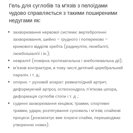
Гель для суглобів та м’язів з пелоїдами
чудово справляється з такими поширеними
недугами як:
захворювання нервової системи: вертеброгенні
захворювання, шийно – грудного і попереково –
крижового відділів хребта (радикуліти, люмбалгії,
люмбоішіалгії і ін.);
невралгії (помірна протизапальна і знеболювальна дії);
м’язові контрактури, в тому числі дитячий церебральний
параліч. і т. д.;
опорно – руховий апарат: ревматоїдний артрит,
деформуючий артроз, остеохондроз, п’яткова шпора,
деформація суглобів стопи і т. д .;
судинні захворювання кінцівок; травми, спортивні
травми, удари, розтягування сухожиль і м’язів; спайкові
процеси (розсмоктує вже існуючі спайки, перешкоджає
утворенню нових).