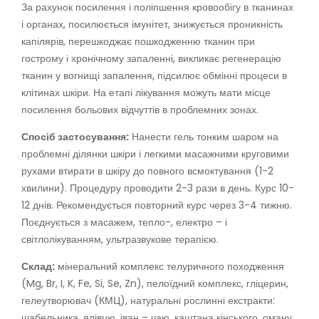
За рахунок посилення і поліпшення кровообігу в тканинах
і органах, посилюється імунітет, знижується проникність
капілярів, перешкоджає пошкодженню тканин при
гострому і хронічному запаленні, викликає регенерацію
тканин у вогнищі запалення, підсилює обмінні процеси в
клітинах шкіри. На етапі лікування можуть мати місце
посилення больових відчуттів в проблемних зонах.
Спосіб застосування:
Нанести гель тонким шаром на
проблемні ділянки шкіри і легкими масажними круговими
рухами втирати в шкіру до повного всмоктування (1-2
хвилини). Процедуру проводити 2-3 рази в день. Курс 10-
12 днів. Рекомендується повторний курс через 3-4 тижню.
Поєднується з масажем, тепло-, електро – і
світлолікуванням, ультразвукове терапією.
Склад:
мінеральний комплекс телуричного походження
(Mg, Br, I, K, Fe, Si, Se, Zn), пелоїдний комплекс, гліцерин,
гелеутворювач (КМЦ), натуральні рослинні екстракти:
шабельника, ялівцю, іван – чаю, каштана кінського, оману,