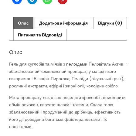
Опис
Додаткова інформація
Відгуки (0)
Питання та Відповіді
Опис
Гель для суглобів та м’язів з
пелоїдами
Пеловіталь Актив –
збалансований комплексний препарат, у складі якого
використані Бішофіт Пирогова, Пелоїди (лікувальні грязі),
рослинні екстракти, ефірні і жирні олії, колоїдне срібло.
Мета препарату локально посилити кровообіг, прискорити
обмін речовин, вивести шлаки і токсини. Склад гелю
збалансований і продуманий до дрібниць, ефективність
його дії доведена багатьма фізіотерапевтами і їх
пацієнтами.