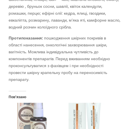
деревію , бруньок сосни, шавлії, квіток календули,
ромашки, перцю; ефірні олії: кедра, ялиці, гвоздики,
евкаліпта, розмарину, лаванди, м’яка яті, камфорне масло,
водний розчин колоїдного срібла.
Протипоказання:
пошкодження шкірних покривів в
області нанесення, онкологічні захворювання шкіри,
вагітність. Можлива індивідуальна чутливість до
компонентів препаратів. Перед вживанням необхідно
проконсультуватися з фахівцем і при необхідності
провести шкірну крапельну пробу на переносимість
препарату.
Пов’язано