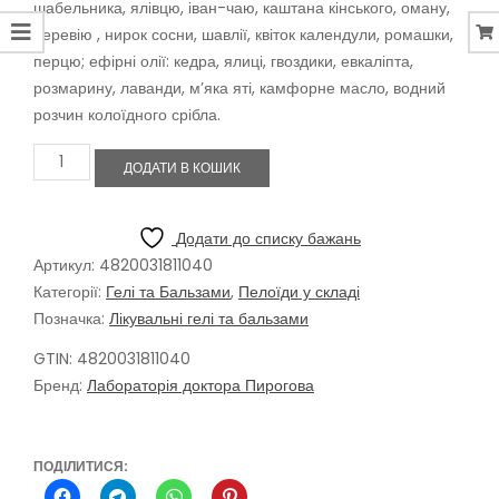
шабельника, ялівцю, іван-чаю, каштана кінського, оману,
деревію , нирок сосни, шавлії, квіток календули, ромашки,
перцю; ефірні олії: кедра, ялиці, гвоздики, евкаліпта,
розмарину, лаванди, м’яка яті, камфорне масло, водний
розчин колоїдного срібла.
Гель
ДОДАТИ В КОШИК
для
суглобів
та
м'язів
Додати до списку бажань
з
Артикул:
4820031811040
пелоїдами
Категорії:
Гелі та Бальзами
,
Пелоїди у складі
Пеловіталь
Позначка:
Лікувальні гелі та бальзами
Актив,
30
GTIN: 4820031811040
мл
кількість
Бренд:
Лабораторія доктора Пирогова
ПОДІЛИТИСЯ: