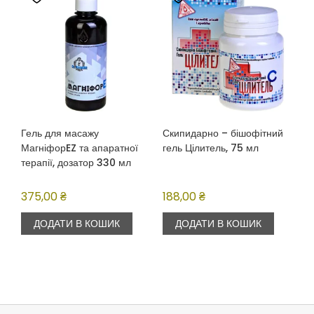
Гель для масажу
Скипидарно – бішофітний
МагніфорEZ та апаратної
гель Цілитель, 75 мл
терапії, дозатор 330 мл
375,00
₴
188,00
₴
ДОДАТИ В КОШИК
ДОДАТИ В КОШИК