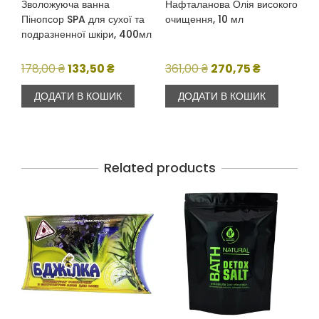
Зволожуюча ванна
Нафталанова Олія високого
Пінопсор SPA для сухої та
очищення, 10 мл
подразненної шкіри, 400мл
Оригінальна
Поточна
Оригінальна
Поточна
178,00
₴
133,50
₴
361,00
₴
270,75
₴
ціна:
ціна:
ціна:
ціна:
ДОДАТИ В КОШИК
ДОДАТИ В КОШИК
178,00 ₴.
133,50 ₴.
361,00 ₴.
270,75 ₴.
Related products