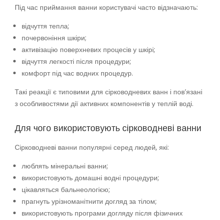
Під час приймання ванни користувачі часто відзначають:
відчуття тепла;
почервоніння шкіри;
активізацію поверхневих процесів у шкірі;
відчуття легкості після процедури;
комфорт під час водних процедур.
Такі реакції є типовими для сірководневих ванн і пов’язані
з особливостями дії активних компонентів у теплій воді.
Для чого використовують сірководневі ванни
Сірководневі ванни популярні серед людей, які:
люблять мінеральні ванни;
використовують домашні водні процедури;
цікавляться бальнеологією;
прагнуть урізноманітнити догляд за тілом;
використовують програми догляду після фізичних