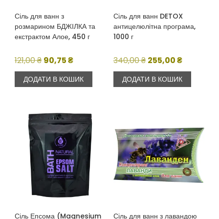
Сіль для ванн з
Сіль для ванн DETOX
розмарином БДЖІЛКА та
антицелюлітна програма,
екстрактом Алое, 450 г
1000 г
Оригінальна
Поточна
Оригінальна
Поточна
121,00
₴
90,75
₴
340,00
₴
255,00
₴
ціна:
ціна:
ціна:
ціна:
ДОДАТИ В КОШИК
ДОДАТИ В КОШИК
121,00 ₴.
90,75 ₴.
340,00 ₴.
255,00 ₴.
Сіль Епсома (Magnesium
Сіль для ванн з лавандою