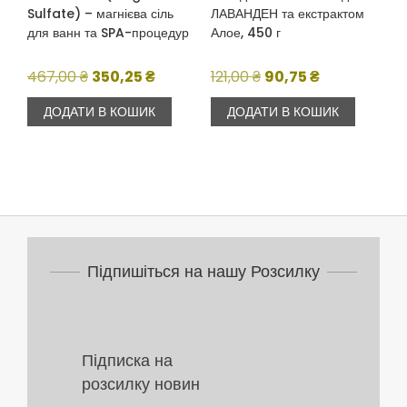
Sulfate) – магнієва сіль
ЛАВАНДЕН та екстрактом
для ванн та SPA-процедур
Алое, 450 г
Оригінальна
Поточна
Оригінальна
Поточна
467,00
₴
350,25
₴
121,00
₴
90,75
₴
ціна:
ціна:
ціна:
ціна:
ДОДАТИ В КОШИК
ДОДАТИ В КОШИК
467,00 ₴.
350,25 ₴.
121,00 ₴.
90,75 ₴.
Підпишіться на нашу Розсилку
Підписка на
розсилку новин