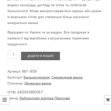
водних процедур, догляду за тілом та любителів
бальнеології. Може використовуватися окремо або разом
із морською сіллю для створення більш насиченої
мінеральної ванни.
Відправка по Україні та за кордон. Вся продукція в
наявності від виробника з актуальними термінами
придатності.
Сірководневі
ДОДАТИ В КОШИК
ванни
МЕДЕЯ,
157
г
Артикул:
RBT-839
кількість
Категорії:
Бальнеотерапія
,
Сірководневі ванни
Позначка:
Лікувальні ванни
GTIN: 4820031810357
Бренд:
Лабораторія доктора Пирогова