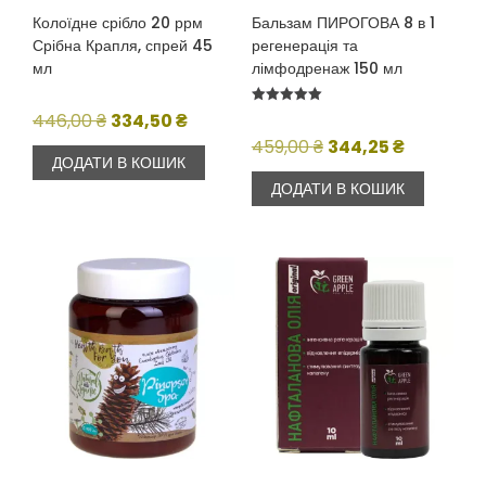
Колоїдне срібло 20 ррм
Бальзам ПИРОГОВА 8 в 1
Срібна Крапля, спрей 45
регенерація та
мл
лімфодренаж 150 мл
Оцінено в
Оригінальна
Поточна
446,00
₴
334,50
₴
5.00
з 5
ціна:
ціна:
Оригінальна
Поточна
459,00
₴
344,25
₴
ДОДАТИ В КОШИК
446,00 ₴.
334,50 ₴.
ціна:
ціна:
ДОДАТИ В КОШИК
459,00 ₴.
344,25 ₴.