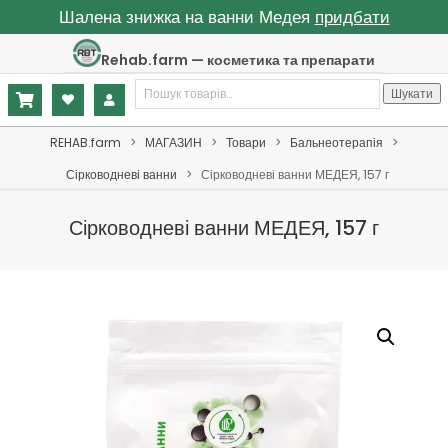
Шалена знижка на ванни Медея
придбати
Skip
Rehab.farm — косметика та препарати
to
Шукати:
content
Шукати
Primary
REHAB.farm
>
МАГАЗИН
>
Товари
>
Бальнеотерапія
>
Navigation
Сірководневі ванни
>
Сірководневі ванни МЕДЕЯ, 157 г
Menu
Сірководневі ванни МЕДЕЯ, 157 г