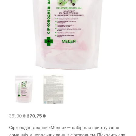
Оригінальна
Поточна
361,00
₴
270,75
₴
ціна:
ціна:
Сірководневі ванни «Медея» — набір для приготування
361,00 ₴.
270,75 ₴.
домашніх мінеральних ванн із сірководнем. Підходить для