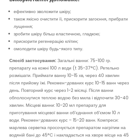
ефективно зволожити шкіру;
також якісно очистити її, прискорити загоєння, прибрати
лущення;
зробити шкіру більш еластичною, гладкою;
прискорити регенерацію клітин;
омолодити шкіру будь-якого типу.
Спосіб застосування:
Загальні ванни: 75-100 гр.
препарату на кожні 100 л води (t 35-37°С). Ретельно
розмішати. Приймати ванну 10-15 хв, через 40 хвилин
після прийому їжі. Рекомен-дованих курс 10-15 ванн через
день. Повторний курс через 1-2 місяці. Після ванни
обполоснутися теплою водою без мила і відпочити 30-40
хвилин. Місцеві ванни: 10-20 мл препарату для
приготування місцевої ванни об’єднання об’ємом 10 л
води. Рекомен-дованих курс – 15-20 ванн. Компреси:
марлева серветка просочується препаратом нагрітим на
водяній бані до 45°C і накладається на хворе місце на 45