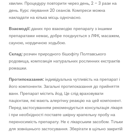
хвилин. Процедуру повторити через день, 2 – 3 рази на
день. Курс лікування 20 сеансів. Компреси можна
накладати на кілька місць одночасно.
Взаємодії:
даних про взаємодію препарату з іншими
препаратами немає, добре поєднується з ЛФК, масажем,
сауною, нордичною ходьбою.
Склад:
розчин природного бішофіту Полтавського
родовища, композиція натуральних рослинних екстрактів
ромашки.
Протипоказання:
індивідуальна чутливість на препарат і
його компоненти. Загальні протипоказання до прийняття
ванн. Препарат містить йод. Це слід враховувати
пацієнтам, які мають алергічну реакцію на цей компонент.
Перед застосуванням рекомендується консультація лікаря
і при необхідності поставте шкірну крапельну пробу на
переносимість препарату. Не є лікарським засобом. Тільки
для зовнішнього застосування. Зберігати в щільно закритій