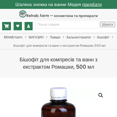
Шалена знижка на ванни Медея
придбати
Skip
Rehab.farm — косметика та препарати
to
Шукати:
content
Шукати
Primary
REHAB.farm
>
МАГАЗИН
>
Товари
>
Бальнеотерапія
>
Бішофіт
>
Navigation
Бішофіт для компресів та ванн з екстрактом Ромашки, 500 мл
Menu
Бішофіт для компресів та ванн з
екстрактом Ромашки, 500 мл