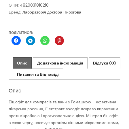
Ромашки,
GTIN: 4820031810210
500
Бренд:
Лабораторія доктора Пирогова
мл
кількість
ПОДІЛИТИСЯ:
Опис
Додаткова інформація
Відгуки (0)
Питання та Відповіді
Опис
Бішофіт для компресів та ванн з Ромашкою – ефективна
лікарська рослина, її екстракт володіє яскраво вираженим
протимікробною і протизапальною дією. Мінерал бішофіт,
в свою чергу, насичує організм цінними мікроелементами,