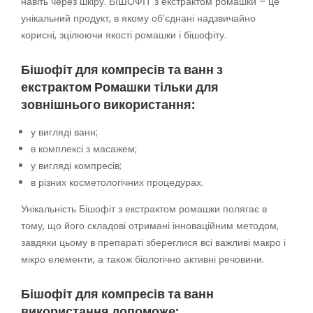
навіть через шкіру. БІШОФІТ з екстрактом ромашки – це
унікальний продукт, в якому об’єднані надзвичайно
корисні, зцілюючи якості ромашки і бішофіту.
Бішофіт для компресів та ванн з
екстрактом Ромашки тільки для
зовнішнього використання:
у вигляді ванн;
в комплексі з масажем;
у вигляді компресів;
в різних косметологічних процедурах.
Унікальність Бішофіт з екстрактом ромашки полягає в
тому, що його складові отримані інноваційним методом,
завдяки цьому в препараті збереглися всі важливі макро і
мікро елементи, а також біологічно активні речовини.
Бішофіт для компресів та ванн
використання допоможе: