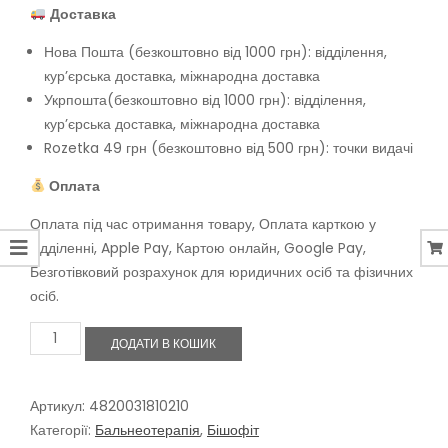
Доставка
Нова Пошта (безкоштовно від 1000 грн): відділення,
кур’єрська доставка, міжнародна доставка
Укрпошта(безкоштовно від 1000 грн): відділення,
кур’єрська доставка, міжнародна доставка
Rozetka 49 грн (безкоштовно від 500 грн): точки видачі
Оплата
Оплата під час отримання товару, Оплата карткою у
відділенні, Apple Pay, Картою онлайн, Google Pay,
Безготівковий розрахунок для юридичних осіб та фізичних
осіб.
Бішофіт
ДОДАТИ В КОШИК
для
компресів
та
ванн
Артикул:
4820031810210
з
Категорії:
Бальнеотерапія
,
Бішофіт
екстрактом