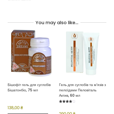
You may also like…
Бішофіт гель для суглобів
Гель для суглобів та м’язів з
Бішатонбіо, 75 мл
пелоїдами Пеловіталь
Актив, 60 мл
Оцінено
138,00
₴
в
4.00
290,00
₴