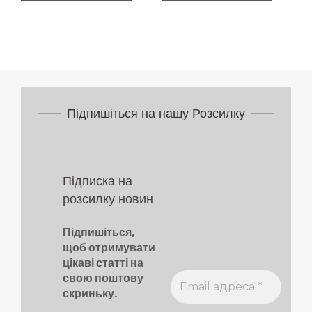
Підпишіться на нашу Розсилку
Підписка на
розсилку новин
Підпишіться,
щоб отримувати
цікаві статті на
свою поштову
скриньку.