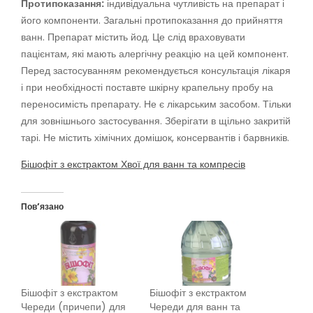
Протипоказання:
індивідуальна чутливість на препарат і
його компоненти. Загальні протипоказання до прийняття
ванн. Препарат містить йод. Це слід враховувати
пацієнтам, які мають алергічну реакцію на цей компонент.
Перед застосуванням рекомендується консультація лікаря
і при необхідності поставте шкірну крапельну пробу на
переносимість препарату. Не є лікарським засобом. Тільки
для зовнішнього застосування. Зберігати в щільно закритій
тарі. Не містить хімічних домішок, консервантів і барвників.
Бішофіт з екстрактом Хвої для ванн та компресів
Пов’язано
Бішофіт з екстрактом
Бішофіт з екстрактом
Череди (причепи) для
Череди для ванн та