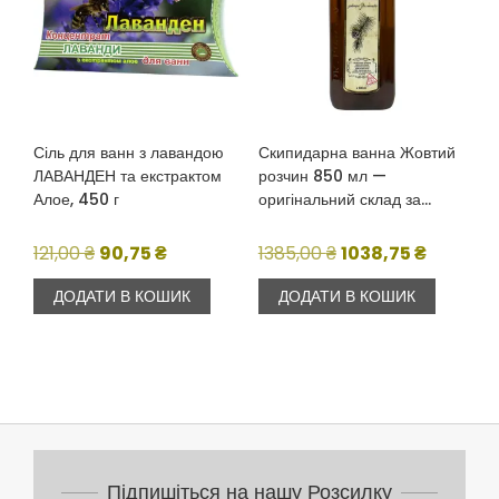
Сіль для ванн з лавандою
Скипидарна ванна Жовтий
ЛАВАНДЕН та екстрактом
розчин 850 мл —
Алое, 450 г
оригінальний склад за
рецептурою Залманова
Оригінальна
Поточна
Оригінальна
Поточна
121,00
₴
90,75
₴
1385,00
₴
1038,75
₴
ціна:
ціна:
ціна:
ціна:
ДОДАТИ В КОШИК
ДОДАТИ В КОШИК
121,00 ₴.
90,75 ₴.
1385,00 ₴.
1038,75 ₴
Підпишіться на нашу Розсилку