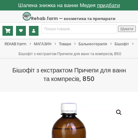
Шалена знижка на ванни Медея
придбати
Skip
Rehab.farm — косметика та препарати
to
Шукати:
content
Шукати
Primary
REHAB.farm
>
МАГАЗИН
>
Товари
>
Бальнеотерапія
>
Бішофіт
>
Navigation
Бішофіт з екстрактом Причепи для ванн та компресів, 850
Menu
Бішофіт з екстрактом Причепи для ванн
та компресів, 850