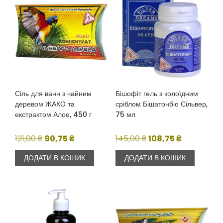
Сіль для ванн з чайним
Бішофіт гель з колоїдним
деревом ЖАКО та
сріблом Бішатонбіо Сільвер,
екстрактом Алое, 450 г
75 мл
Оригінальна
Поточна
Оригінальна
Поточна
121,00
₴
90,75
₴
145,00
₴
108,75
₴
ціна:
ціна:
ціна:
ціна:
ДОДАТИ В КОШИК
ДОДАТИ В КОШИК
121,00 ₴.
90,75 ₴.
145,00 ₴.
108,75 ₴.