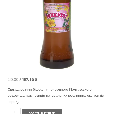
Оригінальна
Поточна
210,00
₴
157,50
₴
ціна:
ціна:
Склад:
розчин бішофіту природного Полтавського
210,00 ₴.
157,50 ₴.
родовища, композиція натуральних рослинних екстрактів
череди.
Бішофіт
ДОДАТИ В КОШИК