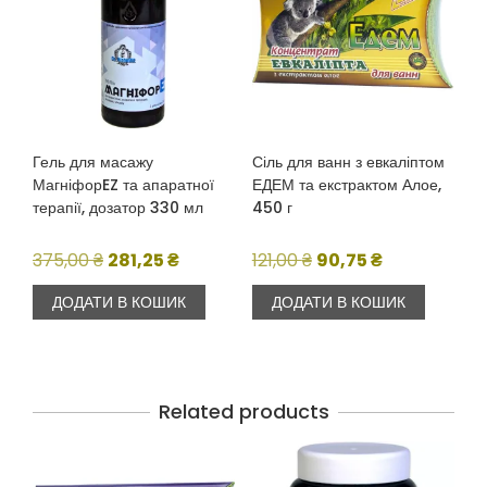
Гель для масажу
Сіль для ванн з евкаліптом
МагніфорEZ та апаратної
ЕДЕМ та екстрактом Алое,
терапії, дозатор 330 мл
450 г
Оригінальна
Поточна
Оригінальна
Поточна
375,00
₴
281,25
₴
121,00
₴
90,75
₴
ціна:
ціна:
ціна:
ціна:
ДОДАТИ В КОШИК
ДОДАТИ В КОШИК
375,00 ₴.
281,25 ₴.
121,00 ₴.
90,75 ₴.
Related products