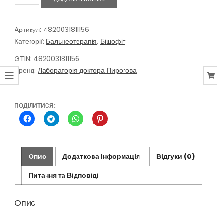
з
екстрактом
Причепи
для
Артикул:
4820031811156
ванн
Категорії:
Бальнеотерапія
,
Бішофіт
та
компресів,
GTIN: 4820031811156
850
Бренд:
Лабораторія доктора Пирогова
кількість
ПОДІЛИТИСЯ:
Опис
Додаткова інформація
Відгуки (0)
Питання та Відповіді
Опис