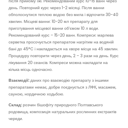
після прийому їжі. Рекомендований курс 10-15 ванн через
день. Повторний курс через 1-2 місяці. Після ванни
обполоснутися теплою водою без мила і відпочити 30-40
хвилин. Місцеві ванни: 10-20 мл препарату для
приготування місцевої ванни об’ємом 10 л води.
Рекомендований курс – 15-20 ванн. Компреси: марлева
серветка просочується препаратом нагрітим на водяній
бані до 45°C і накладається на хворе місце на 45 хвилин.
Процедуру повторити через день, 2 – 3 рази на день. Курс
лікування 20 сеансів. Компреси можна накладати на
кілька місць одночасно.
Взаємодії:
даних про взаємодію препарату з іншими
препаратами немає, добре поєднується з ЛФК, масажем,
сауною, нордичною ходьбою.
Склад:
розчин бішофіту природного Полтавського
родовища, композиція натуральних рослинних екстрактів
череди.