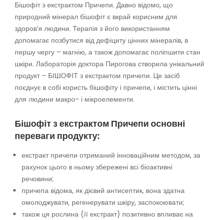
Бішофіт з екстрактом Причепи. Давно відомо, що
природний мінерал бішофіт є вкрай корисним для
здоров’я людини. Терапія з його використанням
допомагає позбутися від дефіциту цінних мінералів, в
першу чергу – магнію, а також допомагає поліпшити стан
шкіри. Лабораторія доктора Пирогова створила унікальний
продукт – БІШОФІТ з екстрактом причепи. Це засіб
поєднує в собі користь бішофіту і причепи, і містить цінні
для людини макро- і мікроелементи.
Бішофіт з екстрактом Причепи основні
переваги продукту:
екстракт причепи отриманий інноваційним методом, за
рахунок цього в ньому збережені всі біоактивні
речовини;
причепа відома, як дієвий антисептик, вона здатна
омолоджувати, регенерувати шкіру, заспокоювати;
також ця рослина (її екстракт) позитивно впливає на