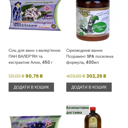
Сіль для ванн з валер’яною
Сірководневі ванни
ПАН ВАЛЕР’ЯН та
Псорамінт SPA посилена
екстрактом Алое, 450 г
формула, 400мл
Оригінальна
Поточна
Оригінальна
Поточна
121,00
₴
90,75
₴
403,00
₴
302,25
₴
ціна:
ціна:
ціна:
ціна:
ДОДАТИ В КОШИК
ДОДАТИ В КОШИК
121,00 ₴.
90,75 ₴.
403,00 ₴.
302,25 ₴.
Безкоштовна
доставка