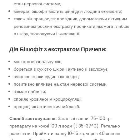
стан нервової системи;
мінерал бішофіт містить цінні для людини елементи;
також він працює, як провідник, допомагаючи активним
речовинам рослин екстракту проникати якомога глибше
в шкіру, зволожуючи і живлячи її.
Дія Бішофіт з екстрактом Причепи:
має протизапальну дію;
бореться з сухістю шкіри і активно її зволожує;
зміцнює стінки судин і капілярів;
позитивно впливає на стан нервової системи;
знімає набряки;
сприяє кров’яної мікроциркуляції;
працює, як антисептичний засіб.
Спосіб застосування:
Загальні ванни: 75-100 гр.
препарату на кожні 100 л води (t 35-37°С). Ретельно
розмішати. Приймати ванну 10-15 хв, через 40 хвилин