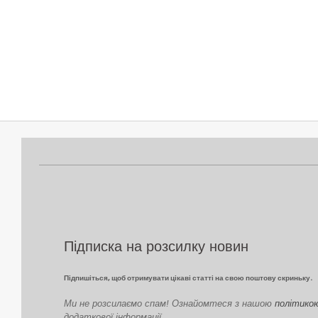
2022-
02-
17
Підписка на розсилку новин
Підпишіться, щоб отримувати цікаві статті на свою поштову скриньку.
Ми не розсилаємо спам! Ознайомтеся з нашою
політико
додаткової інформації.