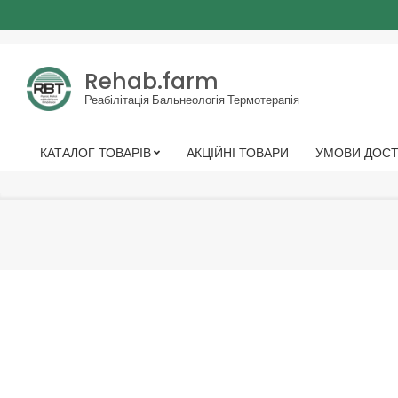
Skip
to
Rehab.farm
content
Реабілітація Бальнеологія Термотерапія
КАТАЛОГ ТОВАРІВ
АКЦІЙНІ ТОВАРИ
УМОВИ ДОСТ
Primary
Navigation
Menu