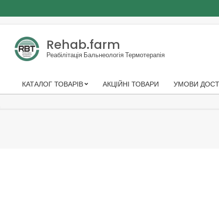
Skip
to
Rehab.farm
content
Реабілітація Бальнеологія Термотерапія
КАТАЛОГ ТОВАРІВ
АКЦІЙНІ ТОВАРИ
УМОВИ ДОСТ
Primary
Navigation
Menu