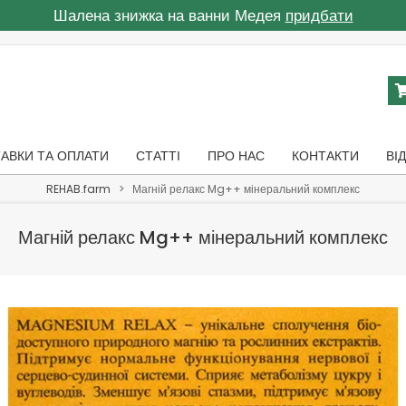
Шалена знижка на ванни Медея
придбати
АВКИ ТА ОПЛАТИ
СТАТТІ
ПРО НАС
КОНТАКТИ
ВІ
REHAB.farm
>
Магній релакс Mg++ мінеральний комплекс
Магній релакс Mg++ мінеральний комплекс