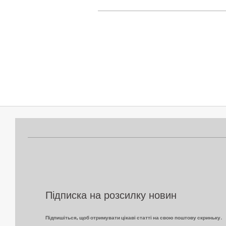
2025-
02-
13
Підписка на розсилку новин
Підпишіться, щоб отримувати цікаві статті на свою поштову скриньку.