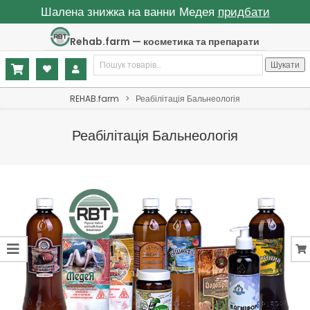
Шалена знижка на ванни Медея
придбати
Skip
Rehab.farm — косметика та препарати
to
Шукати:
content
Шукати
Primary
REHAB.farm
>
Реабілітація Бальнеологія
Navigation
Menu
Реабілітація Бальнеологія