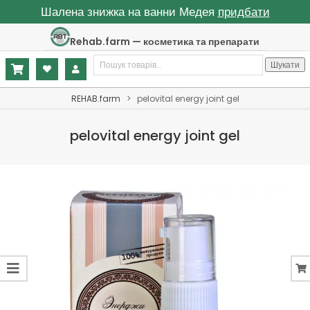
Шалена знижка на ванни Медея
придбати
Skip
Rehab.farm — косметика та препарати
to
Шукати:
content
Шукати
Primary
REHAB.farm
>
pelovital energy joint gel
Navigation
Menu
pelovital energy joint gel