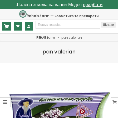
Шалена знижка на ванни Медея
придбати
Skip
Rehab.farm — косметика та препарати
to
Шукати:
content
Шукати
Primary
REHAB.farm
>
pan valerian
Navigation
Menu
pan valerian