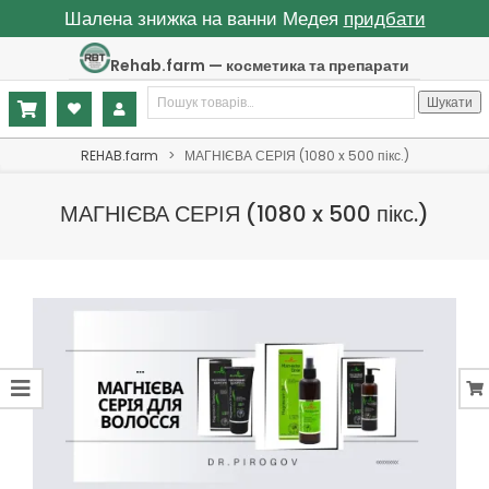
Шалена знижка на ванни Медея
придбати
Skip
Rehab.farm — косметика та препарати
to
Шукати:
content
Шукати
Primary
REHAB.farm
>
МАГНІЄВА СЕРІЯ (1080 x 500 пікс.)
Navigation
Menu
МАГНІЄВА СЕРІЯ (1080 x 500 пікс.)