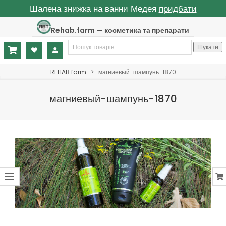
Шалена знижка на ванни Медея
придбати
Skip
Rehab.farm — косметика та препарати
to
Шукати:
content
Шукати
Primary
REHAB.farm
>
магниевый-шампунь-1870
Navigation
Menu
магниевый-шампунь-1870