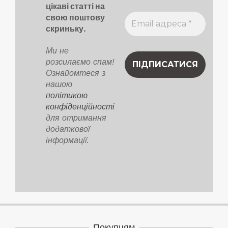
цікаві статті на
свою поштову
скриньку.
Ми не
розсилаємо спам!
Ознайомтеся з
нашою
політикою
конфіденційності
для отримання
додаткової
інформації.
Покупцям