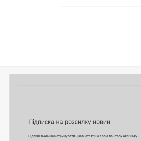
2022-
02-
08
Підписка на розсилку новин
Підпишіться, щоб отримувати цікаві статті на свою поштову скриньку.