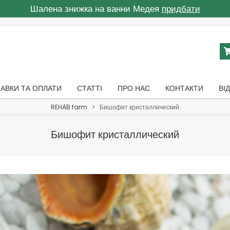
Шалена знижка на ванни Медея
придбати
АВКИ ТА ОПЛАТИ
СТАТТІ
ПРО НАС
КОНТАКТИ
ВІ
REHAB.farm
>
Бишофит кристаллический
Бишофит кристаллический