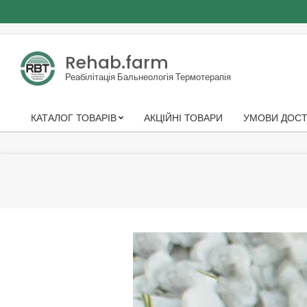
Skip
to
Rehab.farm
content
Реабілітація Бальнеологія Термотерапія
КАТАЛОГ ТОВАРІВ
АКЦІЙНІ ТОВАРИ
УМОВИ ДОСТ
Primary
Navigation
Menu