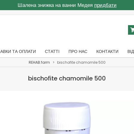
Шалена знижка на ванни Медея
придбати
АВКИ ТА ОПЛАТИ
СТАТТІ
ПРО НАС
КОНТАКТИ
ВІ
REHAB.farm
>
bischofite chamomile 500
bischofite chamomile 500