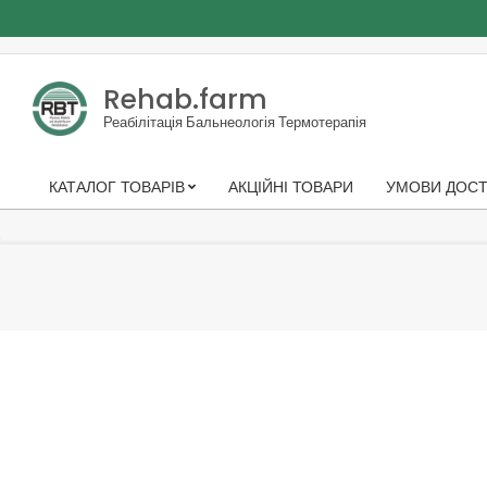
Skip
to
Rehab.farm
content
Реабілітація Бальнеологія Термотерапія
КАТАЛОГ ТОВАРІВ
АКЦІЙНІ ТОВАРИ
УМОВИ ДОСТ
Primary
Navigation
Menu