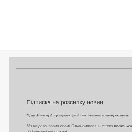
2022-
02-
17
Підписка на розсилку новин
Підпишіться, щоб отримувати цікаві статті на свою поштову скриньку.
Ми не розсилаємо спам! Ознайомтеся з нашою
політико
додаткової інформації.